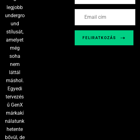
legjobb
undergro
und
stílusát,
FELIRATKOZÁS
amelyet
még
soha
nem
láttál
máshol.
Egyedi
tervezés
ű GenX
márkakí
nálatunk
hetente
bővül, de