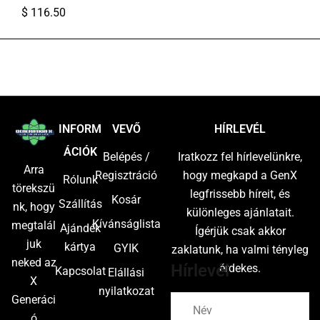
$
116.50
S
M
L
XL
INFORM
VEVŐ
HÍRLEVÉL
ÁCIÓK
Belépés /
Iratkozz fel hírlevelünkre,
Arra
Regisztráció
hogy megkapd a GenX
Rólunk
törekszü
legfrissebb híreit, és
Kosár
Szállítás
nk, hogy
különleges ajánlatait.
Kívánságlista
megtalál
Ajándék
Ígérjük csak akkor
juk
kártya
GYIK
zaklatunk, ha valmi tényleg
neked az
Hírlevél
érdekes.
Kapcsolat
Elállási
X
nyilatkozat
Generáci
ó