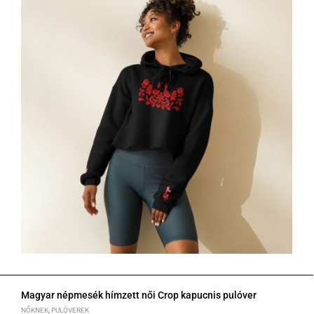
Magyar népmesék hímzett női Crop kapucnis pulóver
NŐKNEK
,
PULÓVEREK