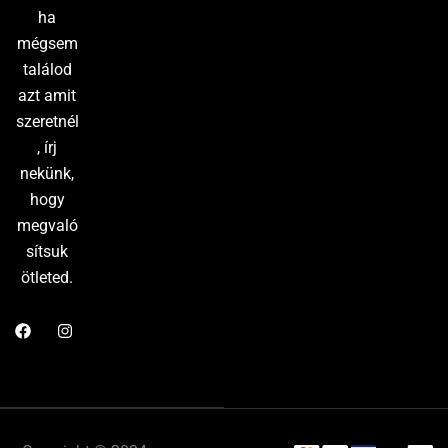
ha
mégsem
találod
azt amit
szeretnél
, írj
nekünk,
hogy
megvaló
sítsuk
ötleted.