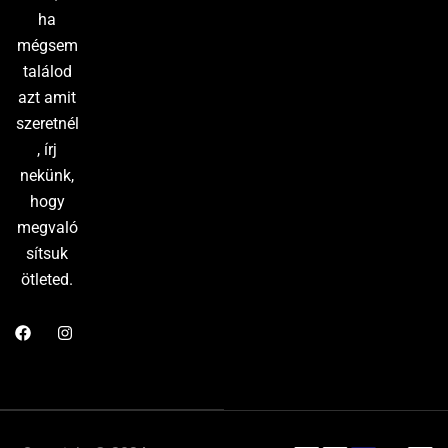
ha
mégsem
találod
azt amit
szeretnél
, írj
nekünk,
hogy
megvaló
sítsuk
ötleted.