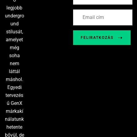
legjobb
undergro
und
stílusát,
FELIRATKOZÁS
amelyet
még
soha
nem
láttál
máshol.
Egyedi
tervezés
ű GenX
márkakí
nálatunk
hetente
bővül, de