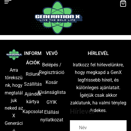
INFORM
VEVŐ
HÍRLEVÉL
ÁCIÓK
Belépés /
Iratkozz fel hírlevelünkre,
Arra
Regisztráció
hogy megkapd a GenX
Rólunk
törekszü
legfrissebb híreit, és
Kosár
Szállítás
nk, hogy
különleges ajánlatait.
Kívánságlista
megtalál
Ajándék
Ígérjük csak akkor
juk
kártya
GYIK
zaklatunk, ha valmi tényleg
neked az
Hírlevél
érdekes.
Kapcsolat
Elállási
X
nyilatkozat
Generáci
ó