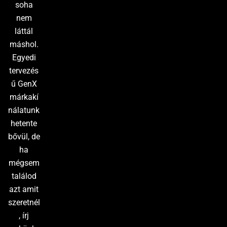
soha
nem
láttál
máshol.
Egyedi
tervezés
ű GenX
márkakí
nálatunk
hetente
bővül, de
ha
mégsem
találod
azt amit
szeretnél
, írj