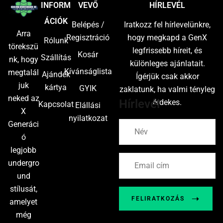
INFORM
VEVŐ
HÍRLEVÉL
ÁCIÓK
Belépés /
Iratkozz fel hírlevelünkre,
Arra
Regisztráció
hogy megkapd a GenX
Rólunk
törekszü
legfrissebb híreit, és
Kosár
Szállítás
nk, hogy
különleges ajánlatait.
Kívánságlista
megtalál
Ajándék
Ígérjük csak akkor
juk
kártya
GYIK
zaklatunk, ha valmi tényleg
neked az
Hírlevél
érdekes.
Kapcsolat
Elállási
X
nyilatkozat
Generáci
ó
legjobb
undergro
und
stílusát,
FELIRATKOZÁS
amelyet
még