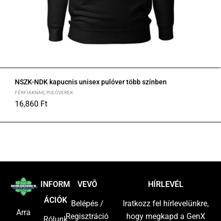
NSZK-NDK kapucnis unisex pulóver több színben
FÉRFIAKNAK
,
PULÓVEREK
16,860
Ft
S
M
L
XL
INFORM
VEVŐ
HÍRLEVÉL
ÁCIÓK
Belépés /
Iratkozz fel hírlevelünkre,
Arra
Regisztráció
hogy megkapd a GenX
Rólunk