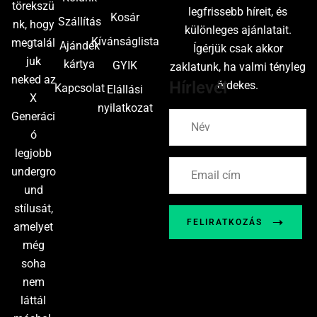
törekszü
legfrissebb híreit, és
Kosár
Szállítás
nk, hogy
különleges ajánlatait.
Kívánságlista
megtalál
Ajándék
Ígérjük csak akkor
juk
kártya
GYIK
zaklatunk, ha valmi tényleg
neked az
Hírlevél
érdekes.
Kapcsolat
Elállási
X
nyilatkozat
Generáci
ó
legjobb
undergro
und
stílusát,
FELIRATKOZÁS
amelyet
még
soha
nem
láttál