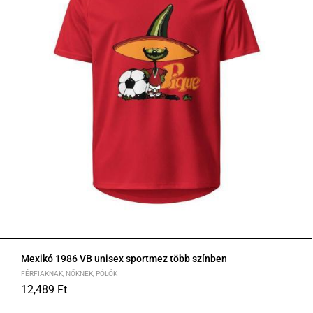
Mexikó 1986 VB unisex sportmez több színben
FÉRFIAKNAK
,
NŐKNEK
,
PÓLÓK
12,489
Ft
S
M
L
XL
2XL