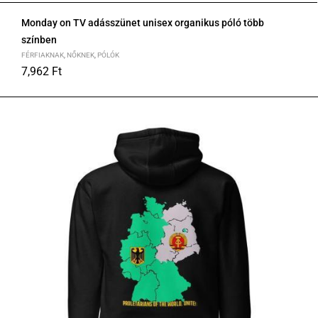
Monday on TV adásszünet unisex organikus póló több
színben
FÉRFIAKNAK
,
NŐKNEK
,
PÓLÓK
7,962
Ft
S
M
L
XL