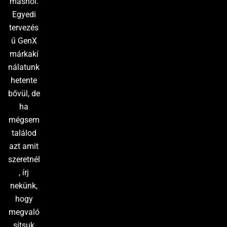
máshol.
Egyedi
tervezés
ű GenX
márkakí
nálatunk
hetente
bővül, de
ha
mégsem
találod
azt amit
szeretnél
, írj
nekünk,
hogy
megvaló
sítsuk