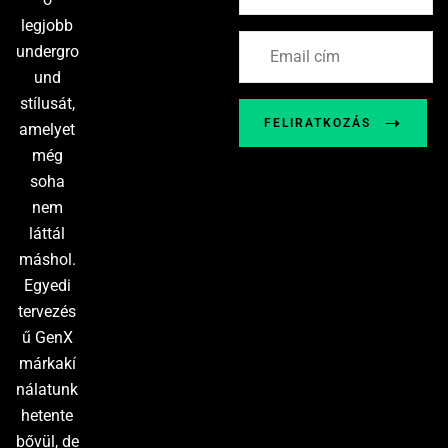
legjobb
undergro
und
stílusát,
FELIRATKOZÁS
amelyet
még
soha
nem
láttál
máshol.
Egyedi
tervezés
ű GenX
márkakí
nálatunk
hetente
bővül, de