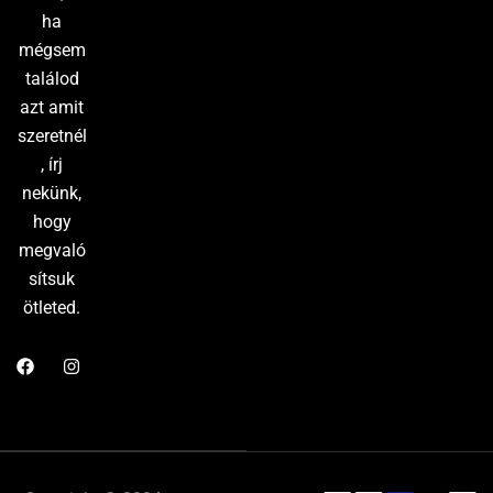
ha
mégsem
találod
azt amit
szeretnél
, írj
nekünk,
hogy
megvaló
sítsuk
ötleted.