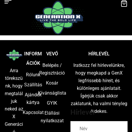
INFORM
VEVŐ
HÍRLEVÉL
ÁCIÓK
Belépés /
Iratkozz fel hírlevelünkre,
Arra
Regisztráció
hogy megkapd a GenX
Rólunk
törekszü
legfrissebb híreit, és
Kosár
Szállítás
nk, hogy
különleges ajánlatait.
Kívánságlista
megtalál
Ajándék
Ígérjük csak akkor
juk
kártya
GYIK
zaklatunk, ha valmi tényleg
neked az
Hírlevél
érdekes.
Kapcsolat
Elállási
X
nyilatkozat
Generáci
ó