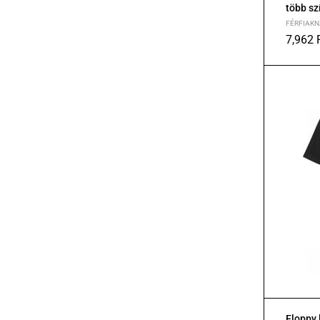
több sz
FÉRFIAKN
7,962
S
M
L
Floppy 