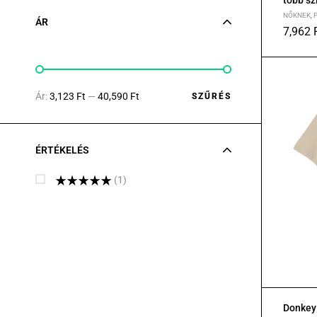
több sz
NŐKNEK
,
ÁR
7,962
S
M
L
Ár:
3,123 Ft
—
40,590 Ft
SZŰRÉS
ÉRTÉKELÉS
(1)
Értékelés:
5
/ 5
Donkey 