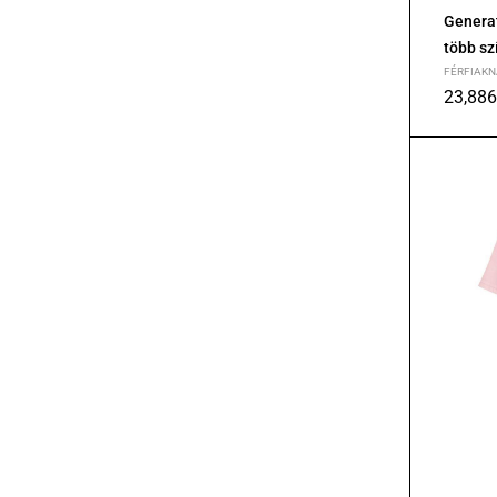
Generat
több sz
FÉRFIAKN
23,88
S
M
L