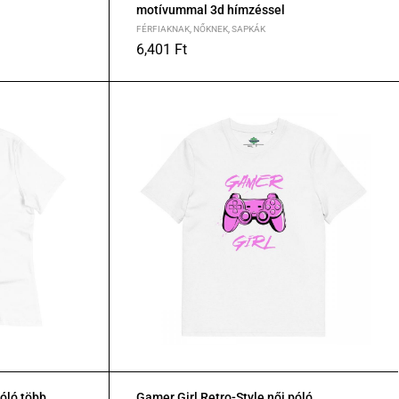
motívummal 3d hímzéssel
FÉRFIAKNAK
,
NŐKNEK
,
SAPKÁK
6,401
Ft
óló több
Gamer Girl Retro-Style női póló