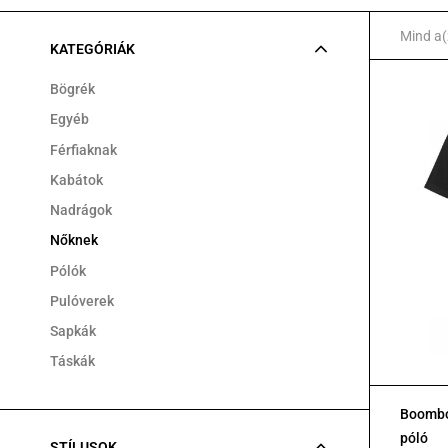
Mind a(
KATEGÓRIÁK
Bögrék
Egyéb
Férfiaknak
Kabátok
Nadrágok
Nőknek
Pólók
Pulóverek
Sapkák
Táskák
Boombo
póló
STÍLUSOK