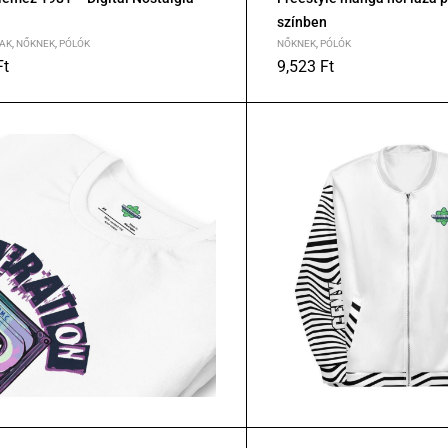
színben
AK
,
NŐKNEK
,
PÓLÓK
NŐKNEK
,
PÓLÓK
Ft
9,523
Ft
XL
2XL
S
M
L
XL
2XL