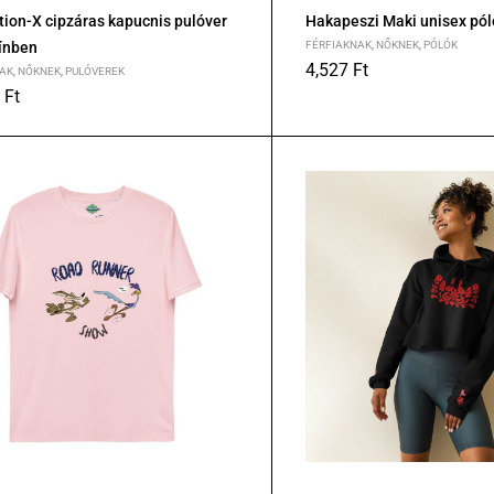
ion-X cipzáras kapucnis pulóver
Hakapeszi Maki unisex pól
ínben
FÉRFIAKNAK
,
NŐKNEK
,
PÓLÓK
4,527
Ft
AK
,
NŐKNEK
,
PULÓVEREK
S
M
L
XL
2XL
6
Ft
XL