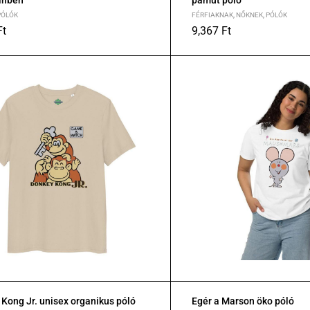
ínben
pamut póló
PÓLÓK
FÉRFIAKNAK
,
NŐKNEK
,
PÓLÓK
Ft
9,367
Ft
XL
S
M
L
XL
2XL
Kong Jr. unisex organikus póló
Egér a Marson öko póló