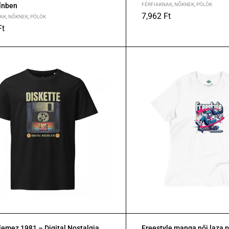
ínben
FÉRFIAKNAK
,
NŐKNEK
,
PÓLÓK
7,962
Ft
AK
,
NŐKNEK
,
PÓLÓK
XS
S
M
L
XL
2XL
Ft
XL
2XL
lemez 1981 – Digital Nostalgia
Freestyle manga női laza p