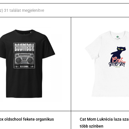
z) 31 találat megjelenítve
x oldschool fekete organikus
Cat Mom Lukrécia laza sza
több színben