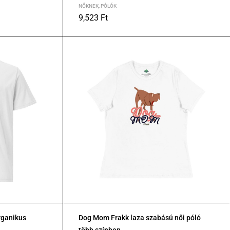
NŐKNEK
,
PÓLÓK
9,523
Ft
S
M
L
XL
rganikus
Dog Mom Frakk laza szabású női póló