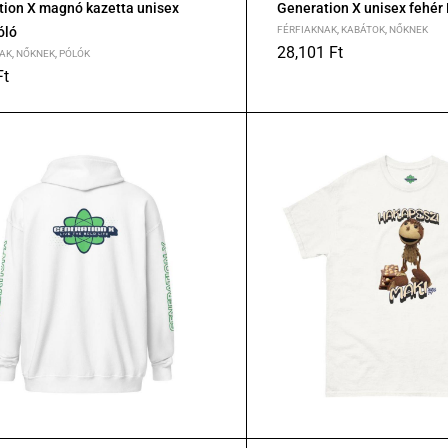
tion X magnó kazetta unisex
Generation X unisex fehér
óló
FÉRFIAKNAK
,
KABÁTOK
,
NŐKNEK
28,101
Ft
AK
,
NŐKNEK
,
PÓLÓK
XS
S
M
L
XL
2XL
Ft
L
XL