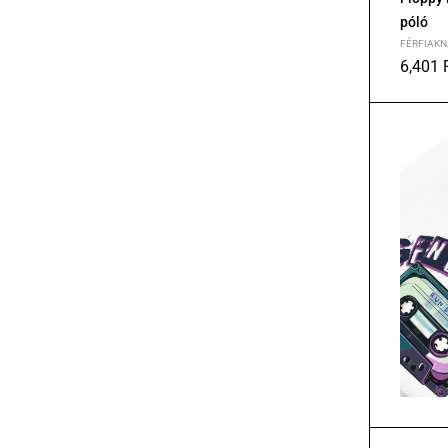
póló
FÉRFIAKN
6,401
S
M
L