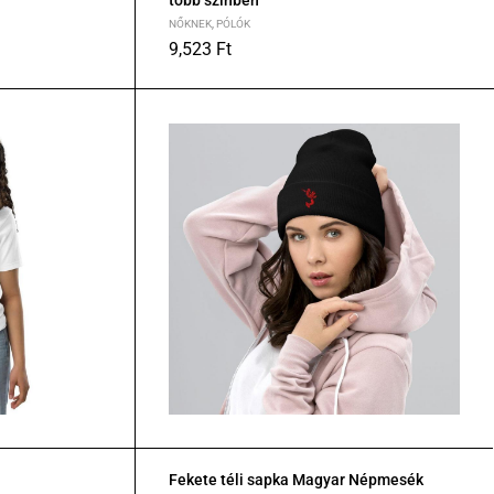
több színben
NŐKNEK
,
PÓLÓK
9,523
Ft
S
M
L
XL
Fekete téli sapka Magyar Népmesék