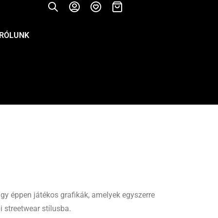
RÓLUNK
agy éppen játékos grafikák, amelyek egyszerre
 streetwear stílusba.