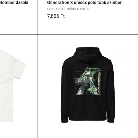
 Bomber dzseki
Generation X unisex póló több színben
FÉRFIAKNAK
,
NŐKNEK
,
PÓLÓK
7,806
Ft
S
M
L
XL