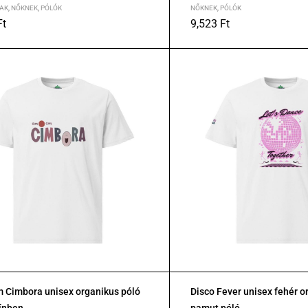
AK
,
NŐKNEK
,
PÓLÓK
NŐKNEK
,
PÓLÓK
Ft
9,523
Ft
XL
2XL
S
M
L
XL
 Cimbora unisex organikus póló
Disco Fever unisex fehér o