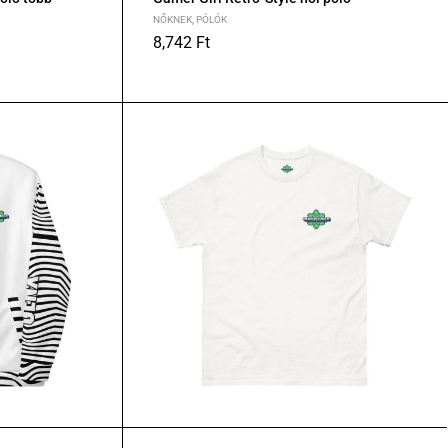
NŐKNEK
,
PÓLÓK
8,742
Ft
S
M
L
XL