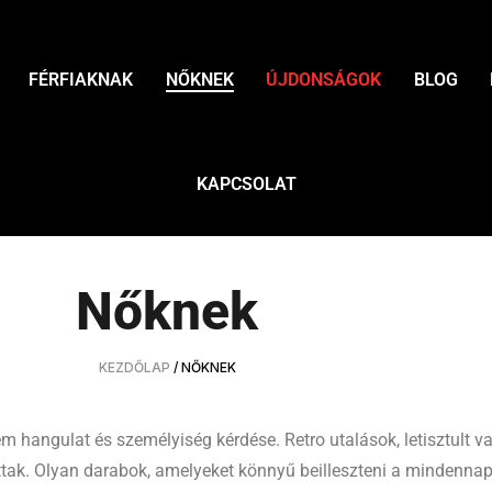
FÉRFIAKNAK
NŐKNEK
ÚJDONSÁGOK
BLOG
KAPCSOLAT
Nőknek
KEZDŐLAP
/ NŐKNEK
m hangulat és személyiség kérdése. Retro utalások, letisztult v
tak. Olyan darabok, amelyeket könnyű beilleszteni a mindennapi