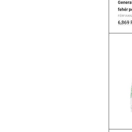
Genera
fehér p
FÉRFIAKN
6,869
XS
S
M