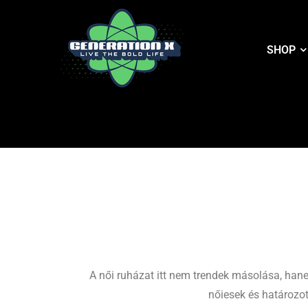
SHOP
A női ruházat itt nem trendek másolása, hane
nőiesek és határozot