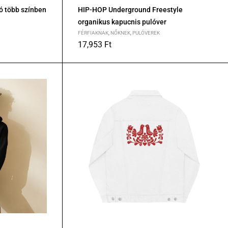
ó több színben
HIP-HOP Underground Freestyle
organikus kapucnis pulóver
FÉRFIAKNAK
,
NŐKNEK
,
PULÓVEREK
17,953
Ft
S
M
L
XL