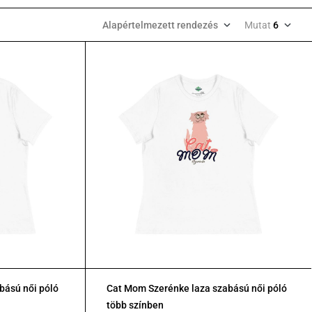
Alapértelmezett rendezés
Mutat
6
bású női póló
Cat Mom Szerénke laza szabású női póló
több színben