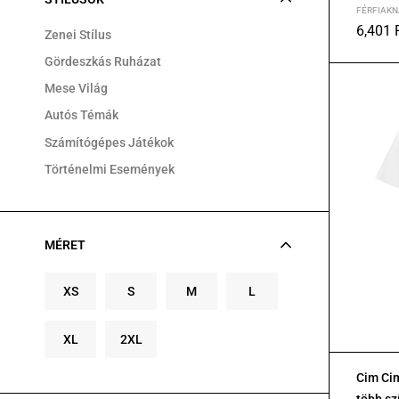
FÉRFIAKN
6,401
Zenei Stílus
S
M
L
Gördeszkás Ruházat
Mese Világ
Autós Témák
Számítógépes Játékok
Történelmi Események
MÉRET
XS
S
M
L
XL
2XL
Cim Cim