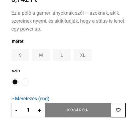
Ez a póló a gamer lányoknak szól – azoknak, akik
szeretnek nyerni, és akik tudják, hogy a stílus is lehet
egy power-up.
méret
S
M
L
XL
szin
> Méretezés (eng)
-
+
KOSÁRBA