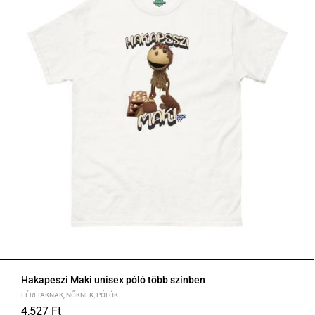
Hakapeszi Maki unisex póló több színben
FÉRFIAKNAK
,
NŐKNEK
,
PÓLÓK
4,527
Ft