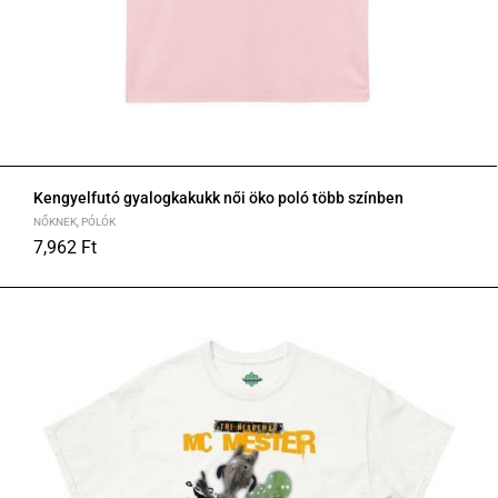
Kengyelfutó gyalogkakukk női öko poló több színben
NŐKNEK
,
PÓLÓK
7,962
Ft
S
M
L
XL