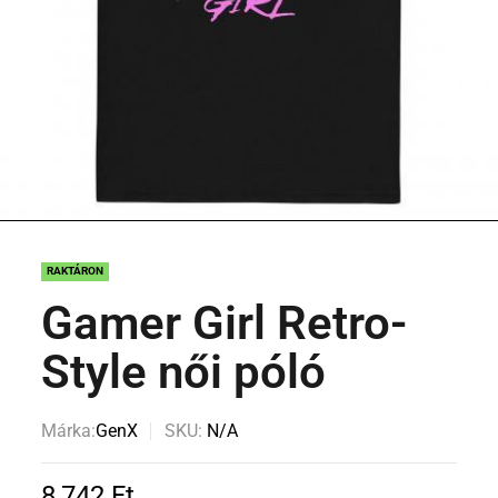
RAKTÁRON
Gamer Girl Retro-
Style női póló
Márka:
GenX
SKU:
N/A
8,742
Ft