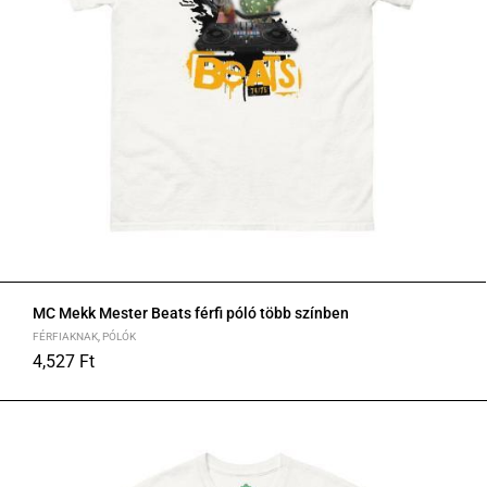
MC Mekk Mester Beats férfi póló több színben
FÉRFIAKNAK
,
PÓLÓK
4,527
Ft
S
M
L
XL