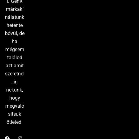
ű GenX
márkakí
nálatunk
hetente
bővül, de
ha
mégsem
találod
azt amit
szeretnél
, írj
nekünk,
hogy
megvaló
sítsuk
ötleted.