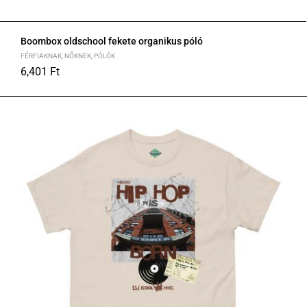
Boombox oldschool fekete organikus póló
FÉRFIAKNAK
,
NŐKNEK
,
PÓLÓK
6,401
Ft
S
M
L
XL
2XL