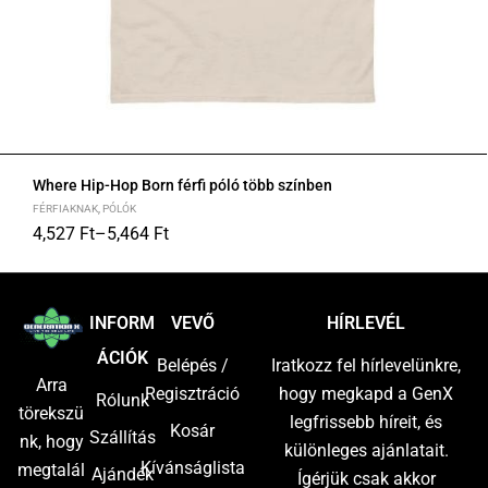
Where Hip-Hop Born férfi póló több színben
FÉRFIAKNAK
,
PÓLÓK
4,527
Ft
–
5,464
Ft
S
M
L
XL
2XL
INFORM
VEVŐ
HÍRLEVÉL
ÁCIÓK
Belépés /
Iratkozz fel hírlevelünkre,
Arra
Regisztráció
hogy megkapd a GenX
Rólunk
törekszü
legfrissebb híreit, és
Kosár
Szállítás
nk, hogy
különleges ajánlatait.
Kívánságlista
megtalál
Ajándék
Ígérjük csak akkor