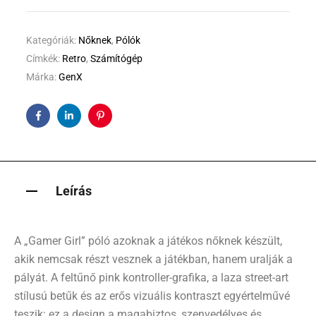
Kategóriák:
Nőknek
,
Pólók
Címkék:
Retro
,
Számítógép
Márka:
GenX
Facebook
Linkedin
Pinterest
Leírás
A „Gamer Girl” póló azoknak a játékos nőknek készült,
akik nemcsak részt vesznek a játékban, hanem uralják a
pályát. A feltűnő pink kontroller-grafika, a laza street-art
stílusú betűk és az erős vizuális kontraszt egyértelművé
teszik: ez a design a magabiztos, szenvedélyes és