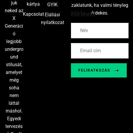
juk
kártya
GYIK
zaklatunk, ha valmi tényleg
neked az
Hírlevél
érdekes.
Kapcsolat
Elállási
X
nyilatkozat
Generáci
ó
legjobb
undergro
und
stílusát,
FELIRATKOZÁS
amelyet
még
soha
nem
láttál
máshol.
Egyedi
tervezés