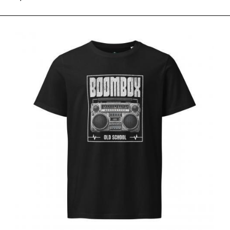
S
M
L
XL
2XL