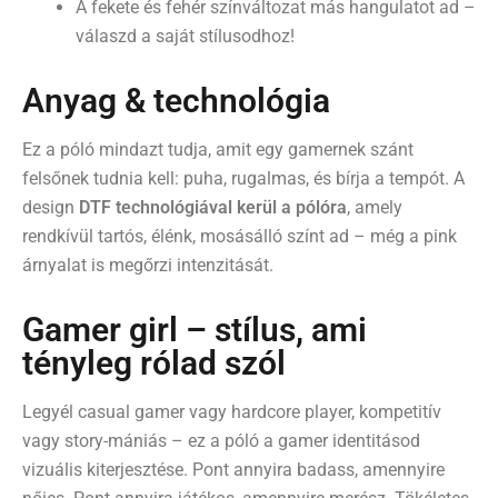
A fekete és fehér színváltozat más hangulatot ad –
válaszd a saját stílusodhoz!
Anyag & technológia
Ez a póló mindazt tudja, amit egy gamernek szánt
felsőnek tudnia kell: puha, rugalmas, és bírja a tempót. A
design
DTF technológiával kerül a pólóra
, amely
rendkívül tartós, élénk, mosásálló színt ad – még a pink
árnyalat is megőrzi intenzitását.
Gamer girl – stílus, ami
tényleg rólad szól
Legyél casual gamer vagy hardcore player, kompetitív
vagy story-mániás – ez a póló a gamer identitásod
vizuális kiterjesztése. Pont annyira badass, amennyire