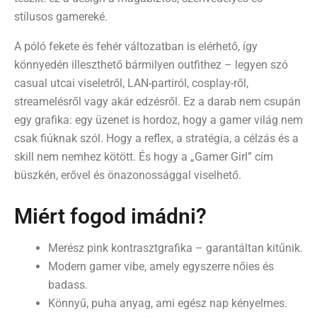
stílusos gamereké.
A póló fekete és fehér változatban is elérhető, így
könnyedén illeszthető bármilyen outfithez – legyen szó
casual utcai viseletről, LAN-partiról, cosplay-ről,
streamelésről vagy akár edzésről. Ez a darab nem csupán
egy grafika: egy üzenet is hordoz, hogy a gamer világ nem
csak fiúknak szól. Hogy a reflex, a stratégia, a célzás és a
skill nem nemhez kötött. És hogy a „Gamer Girl” cím
büszkén, erővel és önazonossággal viselhető.
Miért fogod imádni?
Merész pink kontrasztgrafika – garantáltan kitűnik.
Modern gamer vibe, amely egyszerre nőies és
badass.
Könnyű, puha anyag, ami egész nap kényelmes.