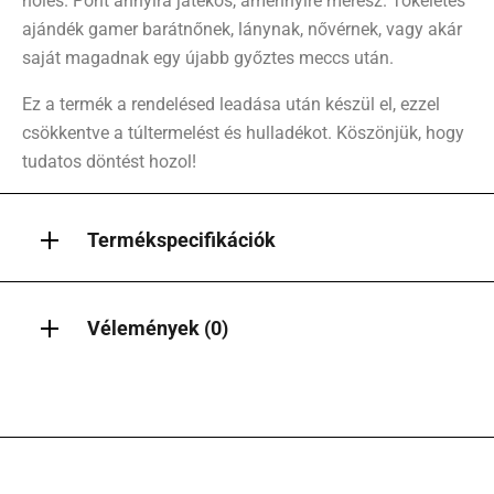
nőies. Pont annyira játékos, amennyire merész. Tökéletes
ajándék gamer barátnőnek, lánynak, nővérnek, vagy akár
saját magadnak egy újabb győztes meccs után.
Ez a termék a rendelésed leadása után készül el, ezzel
csökkentve a túltermelést és hulladékot. Köszönjük, hogy
tudatos döntést hozol!
Termékspecifikációk
Vélemények (0)