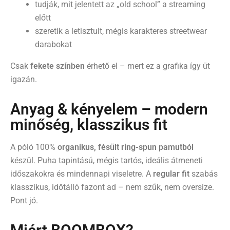
tudják, mit jelentett az „old school” a streaming
előtt
szeretik a letisztult, mégis karakteres streetwear
darabokat
Csak
fekete színben
érhető el – mert ez a grafika így üt
igazán.
Anyag & kényelem – modern
minőség, klasszikus fit
A póló 100%
organikus, fésült ring-spun pamutból
készül. Puha tapintású, mégis tartós, ideális átmeneti
időszakokra és mindennapi viseletre. A
regular fit
szabás
klasszikus, időtálló fazont ad – nem szűk, nem oversize.
Pont jó.