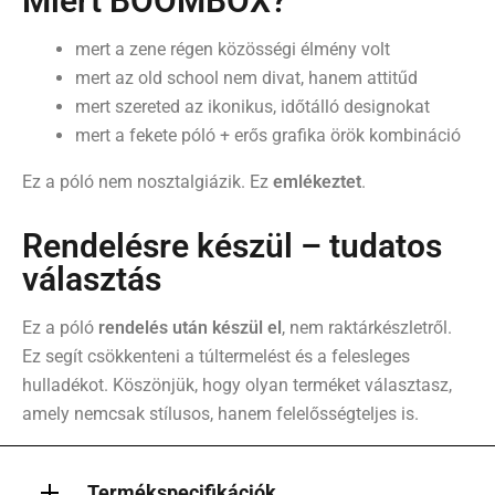
Miért BOOMBOX?
mert a zene régen közösségi élmény volt
mert az old school nem divat, hanem attitűd
mert szereted az ikonikus, időtálló designokat
mert a fekete póló + erős grafika örök kombináció
Ez a póló nem nosztalgiázik. Ez
emlékeztet
.
Rendelésre készül – tudatos
választás
Ez a póló
rendelés után készül el
, nem raktárkészletről.
Ez segít csökkenteni a túltermelést és a felesleges
hulladékot. Köszönjük, hogy olyan terméket választasz,
amely nemcsak stílusos, hanem felelősségteljes is.
Termékspecifikációk