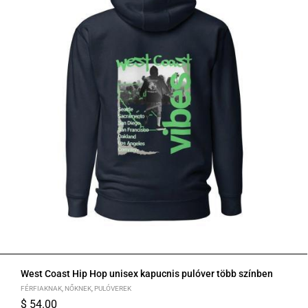
West Coast Hip Hop unisex kapucnis pulóver több színben
FÉRFIAKNAK
,
NŐKNEK
,
PULÓVEREK
$
54.00