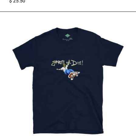
$
25.50
S
M
L
XL
2XL