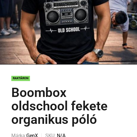
RAKTÁRON
Boombox
oldschool fekete
organikus póló
Márka:
GenX
SKU:
N/A