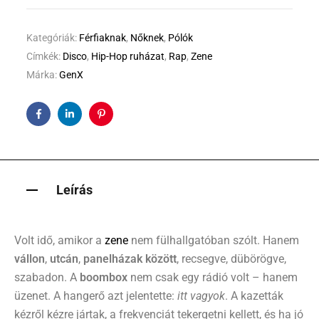
Kategóriák:
Férfiaknak
,
Nőknek
,
Pólók
Címkék:
Disco
,
Hip-Hop ruházat
,
Rap
,
Zene
Márka:
GenX
Facebook
Linkedin
Pinterest
Leírás
Volt idő, amikor a
zene
nem fülhallgatóban szólt. Hanem
vállon
,
utcán
,
panelházak között
, recsegve, dübörögve,
szabadon. A
boombox
nem csak egy rádió volt – hanem
üzenet. A hangerő azt jelentette:
itt vagyok
. A kazetták
kézről kézre jártak, a frekvenciát tekergetni kellett, és ha jó