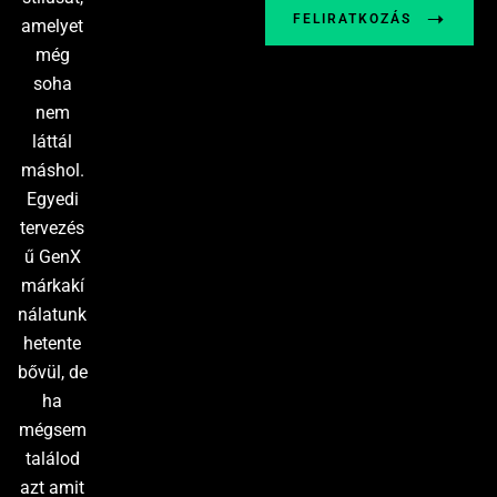
FELIRATKOZÁS
amelyet
még
soha
nem
láttál
máshol.
Egyedi
tervezés
ű GenX
márkakí
nálatunk
hetente
bővül, de
ha
mégsem
találod
azt amit