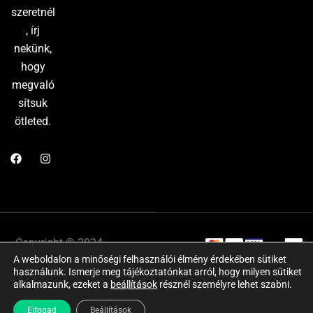
szeretnél
, írj
nekünk,
hogy
megvaló
sítsuk
ötleted.
Copyright © 2024
Adatkezelési
A weboldalon a minőségi felhasználói élmény érdekében sütiket
Website by:
tájékoztató
használunk. Ismerje meg tájékoztatónkat arról, hogy milyen sütiket
Marketing Market
–
ÁSZF
Impresszum
alkalmazunk, ezeket a
beállítások
résznél személyre lehet szabni.
Minden jog
Elfogad
Beállítások