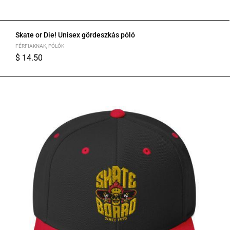
Skate or Die! Unisex gördeszkás póló
FÉRFIAKNAK
,
PÓLÓK
$
14.50
S
M
L
XL