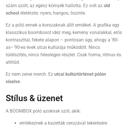
szám szólt, az egész környék hallotta. Ez volt az
old
school
életérzés: nyers, hangos, őszinte.
Ez a póló ennek a korszaknak állít emléket. A grafika egy
klasszikus boomboxot idéz meg, kemény vonalakkal, erős
kontraszttal, fekete alapon – pontosan úgy, ahogy a ’80-
as–’90-es évek utcai kultúrája működött. Nincs
túldíszítés, nincs felesleges részlet. Csak forma, ritmus és
attitűd.
Ez nem zenei merch. Ez
utcai kultúrtörténet pólón
viselve
.
Stílus & üzenet
A BOOMBOX póló azoknak szól, akik:
emlékeznek a kazetták ceruzával tekerésére