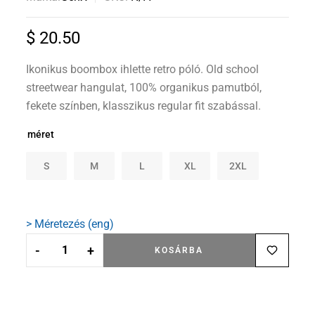
$
20.50
Ikonikus boombox ihlette retro póló. Old school
streetwear hangulat, 100% organikus pamutból,
fekete színben, klasszikus regular fit szabással.
méret
S
M
L
XL
2XL
> Méretezés (eng)
-
+
KOSÁRBA