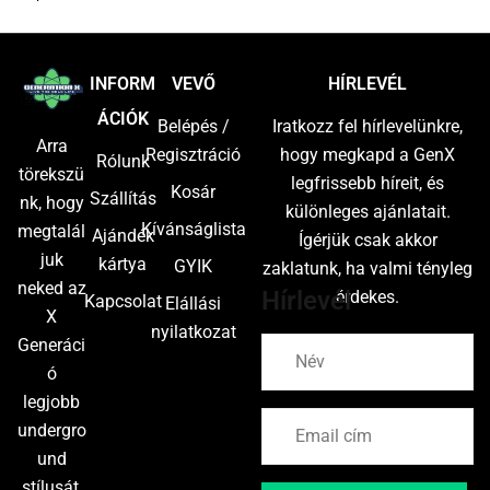
S
M
L
XL
2XL
INFORM
VEVŐ
HÍRLEVÉL
ÁCIÓK
Belépés /
Iratkozz fel hírlevelünkre,
Arra
Regisztráció
hogy megkapd a GenX
Rólunk
törekszü
legfrissebb híreit, és
Kosár
Szállítás
nk, hogy
különleges ajánlatait.
Kívánságlista
megtalál
Ajándék
Ígérjük csak akkor
juk
kártya
GYIK
zaklatunk, ha valmi tényleg
neked az
Hírlevél
érdekes.
Kapcsolat
Elállási
X
nyilatkozat
Generáci
ó
legjobb
undergro
und
stílusát,