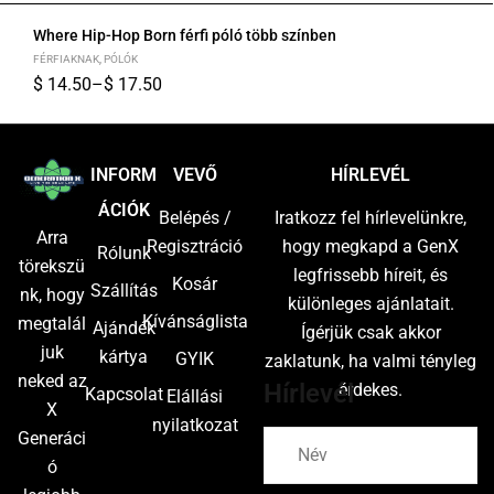
Where Hip-Hop Born férfi póló több színben
FÉRFIAKNAK
,
PÓLÓK
$
14.50
–
$
17.50
S
M
L
XL
2XL
INFORM
VEVŐ
HÍRLEVÉL
ÁCIÓK
Belépés /
Iratkozz fel hírlevelünkre,
Arra
Regisztráció
hogy megkapd a GenX
Rólunk
törekszü
legfrissebb híreit, és
Kosár
Szállítás
nk, hogy
különleges ajánlatait.
Kívánságlista
megtalál
Ajándék
Ígérjük csak akkor
juk
kártya
GYIK
zaklatunk, ha valmi tényleg
neked az
Hírlevél
érdekes.
Kapcsolat
Elállási
X
nyilatkozat
Generáci
ó