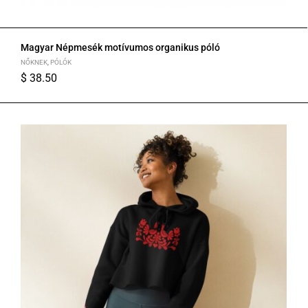
Magyar Népmesék motívumos organikus póló
NŐKNEK
,
PÓLÓK
$
38.50
S
M
L
XL