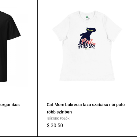
 organikus
Cat Mom Lukrécia laza szabású női póló
több színben
NŐKNEK
,
PÓLÓK
$
30.50
S
M
L
XL