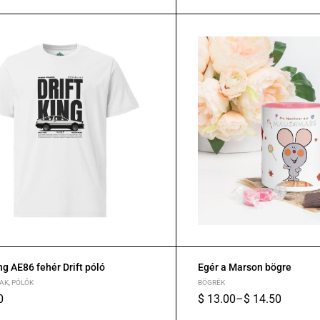
XL
2XL
S
M
L
XL
ing AE86 fehér Drift póló
Egér a Marson bögre
AK
,
PÓLÓK
BÖGRÉK
0
$
13.00
–
$
14.50
XL