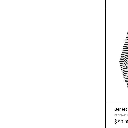
S
M
L
Generat
FÉRFIAKN
$
90.0
XS
S
M