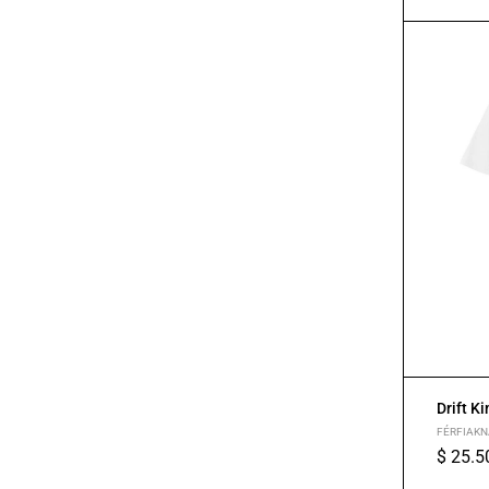
S
M
L
Drift K
FÉRFIAKN
$
25.5
S
M
L