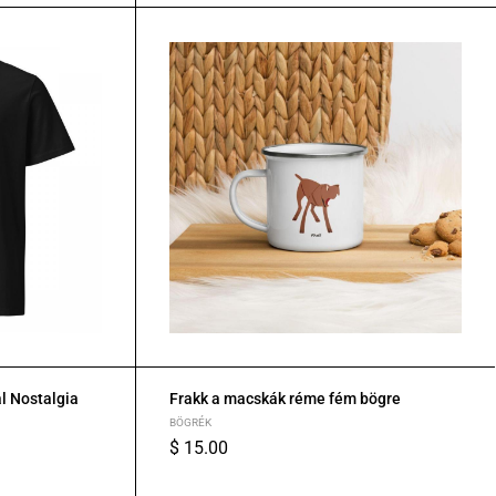
l Nostalgia
Frakk a macskák réme fém bögre
BÖGRÉK
$
15.00