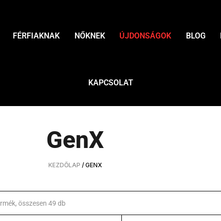
FÉRFIAKNAK
NŐKNEK
ÚJDONSÁGOK
BLOG
KAPCSOLAT
GenX
KEZDŐLAP
/ GENX
rmék, összesen 49 db