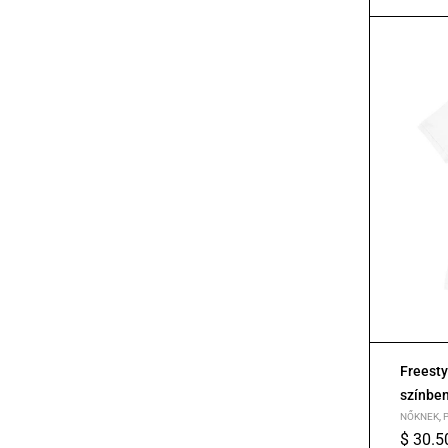
Freesty
színbe
NŐKNEK
,
$
30.5