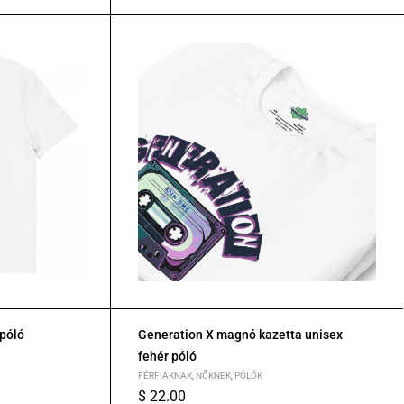
 póló
Generation X magnó kazetta unisex
fehér póló
FÉRFIAKNAK
,
NŐKNEK
,
PÓLÓK
$
22.00