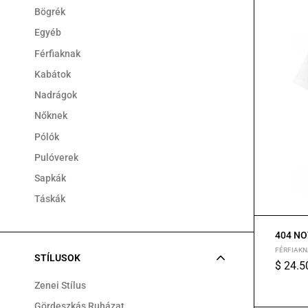
Bögrék
Egyéb
Férfiaknak
Kabátok
Nadrágok
Nőknek
Pólók
Pulóverek
Sapkák
Táskák
404 NO
FÉRFIAKN
STÍLUSOK
$
24.5
XS
S
M
Zenei Stílus
Gördeszkás Ruházat