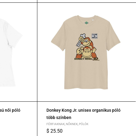
ú női póló
Donkey Kong Jr. unisex organikus póló
több színben
FÉRFIAKNAK
,
NŐKNEK
,
PÓLÓK
$
25.50