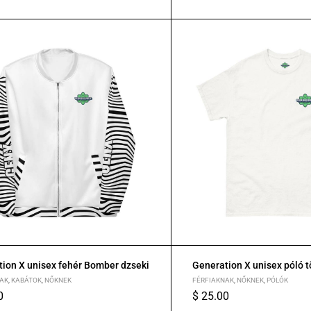
XL
2XL
ion X unisex fehér Bomber dzseki
Generation X unisex póló 
AK
,
KABÁTOK
,
NŐKNEK
FÉRFIAKNAK
,
NŐKNEK
,
PÓLÓK
0
$
25.00
L
XL
2XL
S
M
L
XL