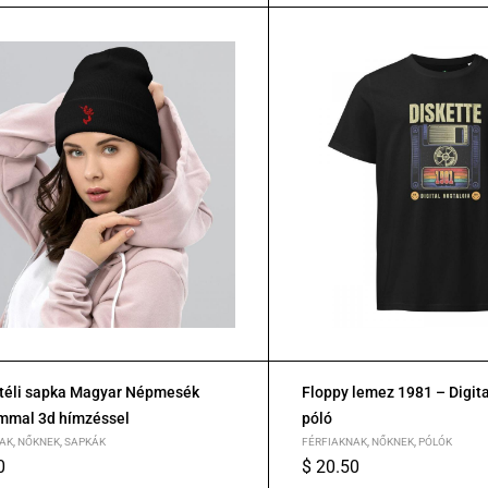
 téli sapka Magyar Népmesék
Floppy lemez 1981 – Digita
mmal 3d hímzéssel
póló
AK
,
NŐKNEK
,
SAPKÁK
FÉRFIAKNAK
,
NŐKNEK
,
PÓLÓK
0
$
20.50
S
M
L
XL
2XL