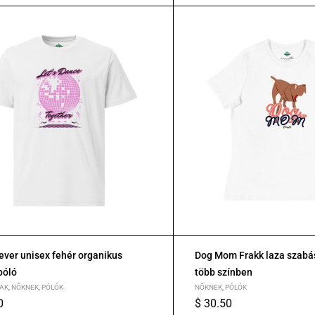
ever unisex fehér organikus
Dog Mom Frakk laza szabás
póló
több színben
AK
,
NŐKNEK
,
PÓLÓK
NŐKNEK
,
PÓLÓK
0
$
30.50