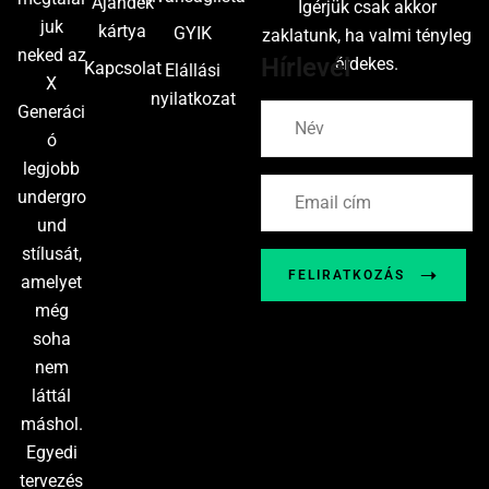
Ajándék
Ígérjük csak akkor
juk
kártya
GYIK
zaklatunk, ha valmi tényleg
neked az
Hírlevél
érdekes.
Kapcsolat
Elállási
X
nyilatkozat
Generáci
ó
legjobb
undergro
und
stílusát,
FELIRATKOZÁS
amelyet
még
soha
nem
láttál
máshol.
Egyedi
tervezés