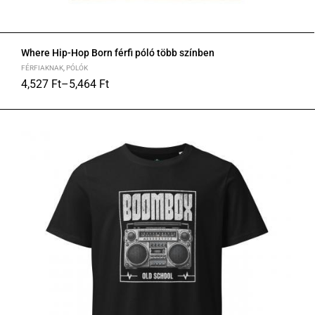
Where Hip-Hop Born férfi póló több színben
FÉRFIAKNAK
,
PÓLÓK
4,527
Ft
–
5,464
Ft
S
M
L
XL
2XL