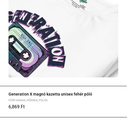
Generation X magnó kazetta unisex fehér póló
FÉRFIAKNAK
,
NŐKNEK
,
PÓLÓK
6,869
Ft
XS
S
M
L
XL