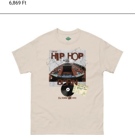
6,869
Ft
S
M
L
XL