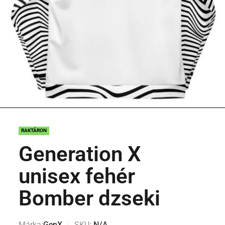
RAKTÁRON
Generation X
unisex fehér
Bomber dzseki
Márka:
GenX
SKU:
N/A