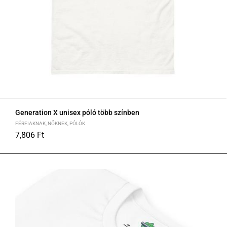
Generation X unisex póló több színben
FÉRFIAKNAK
,
NŐKNEK
,
PÓLÓK
7,806
Ft
S
M
L
XL