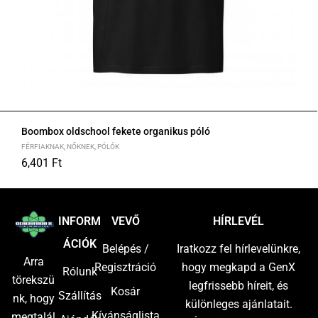
Boombox oldschool fekete organikus póló
FÉRFIAKNAK
,
NŐKNEK
,
PÓLÓK
6,401
Ft
S
M
L
XL
2XL
INFORM
VEVŐ
HÍRLEVÉL
ÁCIÓK
Belépés /
Iratkozz fel hírlevelünkre,
Arra
Regisztráció
hogy megkapd a GenX
Rólunk
törekszü
legfrissebb híreit, és
Kosár
Szállítás
nk, hogy
különleges ajánlatait.
Kívánságlista
megtalál