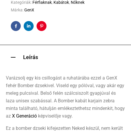
Kategóriák:
Férfiaknak
,
Kabátok
,
Nőknek
Márka:
GenX
Facebook
Linkedin
Pinterest
Leírás
Varázsolj egy kis csillogást a ruhatárába ezzel a GenX
fehér Bomber dzsekivel. Viseld egy pólóval, vagy akár egy
meleg pulcsival. Belső felén szálcsiszolt gyapjúval és
laza unisex szabással. A Bomber kabát karjain zebra
minta található, hátulján emlékeztethetsz mindenkit, hogy
az
X Generáció
képviselője vagy.
Ez a bomber dzseki kifejezetten Neked készül, nem került