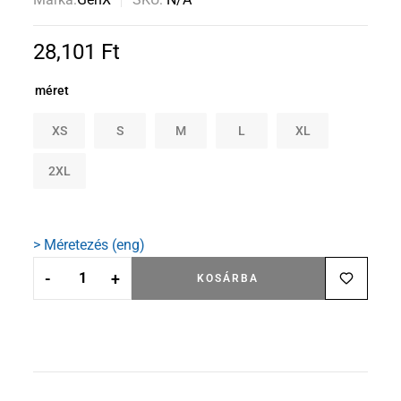
28,101
Ft
méret
XS
S
M
L
XL
2XL
> Méretezés (eng)
-
+
KOSÁRBA