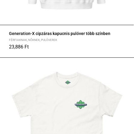
Generation-X cipzáras kapucnis pulóver több színben
FÉRFIAKNAK
,
NŐKNEK
,
PULÓVEREK
23,886
Ft
S
M
L
XL