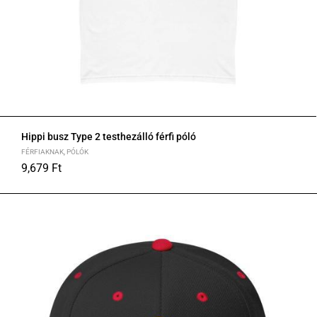
Hippi busz Type 2 testhezálló férfi póló
FÉRFIAKNAK
,
PÓLÓK
9,679
Ft
S
M
L
XL