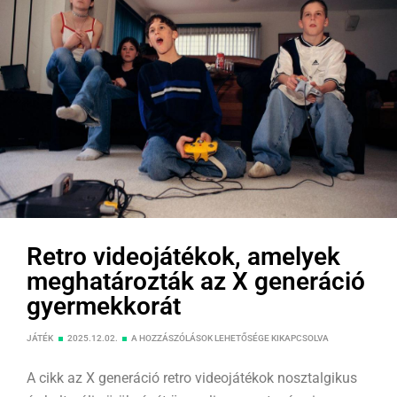
fűszerezve.
Retro videojátékok, amelyek
meghatározták az X generáció
gyermekkorát
JÁTÉK
2025.12.02.
A HOZZÁSZÓLÁSOK LEHETŐSÉGE KIKAPCSOLVA
A cikk az X generáció retro videojátékok nosztalgikus