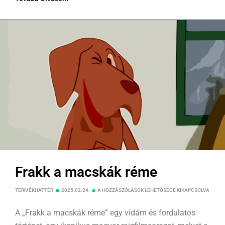
volt a 70-es 80-as és a 90-es években…
Frakk a macskák réme
TERMÉKHÁTTÉR
2025.02.24.
A HOZZÁSZÓLÁSOK LEHETŐSÉGE KIKAPCSOLVA
A „Frakk a macskák réme” egy vidám és fordulatos