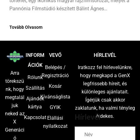
történet, egy ikonikus magyar rajzfilmsorozat, melyet a
Pannónia Filmstúdió készített Bálint Ágnes
forgatókönyvéből.
Tovább Olvasom
INFORM
VEVŐ
HÍRLEVÉL
ÁCIÓK
Belépés /
Iratkozz fel hírlevelünkre,
Arra
Regisztráció
hogy megkapd a GenX
Rólunk
törekszü
legfrissebb híreit, és
Kosár
Szállítás
nk, hogy
különleges ajánlatait.
Kívánságlista
megtalál
Ajándék
Ígérjük csak akkor
juk
kártya
GYIK
zaklatunk, ha valmi tényleg
neked az
Hírlevél
érdekes.
Kapcsolat
Elállási
X
nyilatkozat
Generáci
ó