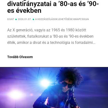
divatirányzatai a ’80-as és ’90-
es években
DIVAT
2026.01.07.
A HOZZÁSZÓLÁSOK LEHETŐSÉGE KIKAPCSOLVA
Az X generáció, vagyis az 1965 és 1980 között
születettek, fiatalkorukat a ’80-as és ’90-es években
élték, amikor a divat és a technológia is forradalmi
változásokon ment keresztül. Ezeket az évtizedeket a
színes és merész divatirányzatok jellemezték, – a
Tovább Olvasom
váltömések, a márvány koptatott farmerek, a bő
szabású felsők és nadrágok, valamint a melegítők
korszaka volt.