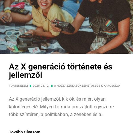
Az X generáció története és
jellemzői
TÖRTÉNELEM
2025.03.12.
A HOZZÁSZÓLÁSOK LEHETŐSÉGE KIKAPCSOLVA
Az X generáció jellemzői, kik ők, és miért olyan
különlegesek? Milyen forradalom zajlott egyszerre
több színtéren, a politikában, a zenében és a
technológiai fejlődésekben? Hogyan boldogulnak a
mai világban? Nem is gondolnád, hogy milyen életük
Tovább Olvasom