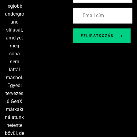
legjobb
undergro
und
stílusát,
FELIRATKOZÁS
amelyet
még
soha
nem
láttál
máshol.
Egyedi
tervezés
ű GenX
márkakí
nálatunk
hetente
bővül, de