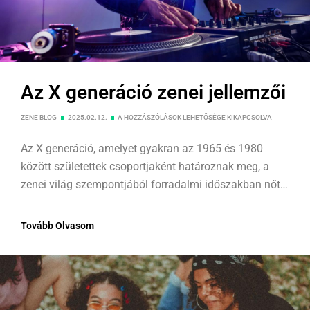
Az X generáció zenei jellemzői
ZENE BLOG
2025.02.12.
A HOZZÁSZÓLÁSOK LEHETŐSÉGE KIKAPCSOLVA
Az X generáció, amelyet gyakran az 1965 és 1980
között születettek csoportjaként határoznak meg, a
zenei világ szempontjából forradalmi időszakban nőtt
fel. Ez az időszak nemcsak a rockzene virágkorát,
hanem számos új zenei irányzat születését is magával
Tovább Olvasom
hozta.