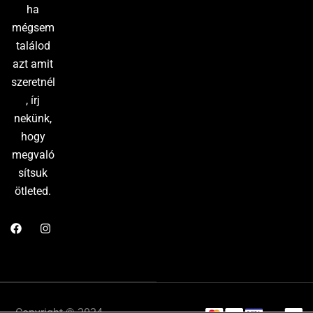
ha
mégsem
találod
azt amit
szeretnél
, írj
nekünk,
hogy
megvaló
sítsuk
ötleted.
Copyright © 2024