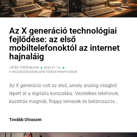
Az X generáció technológiai
fejlődése: az első
mobiltelefonoktól az internet
hajnaláig
JÁTÉK
TÖRTÉNELEM
2026.01.16.
A HOZZÁSZÓLÁSOK LEHETŐSÉGE KIKAPCSOLVA
Az X generáció volt az első, amely analóg világból
lépett át a digitális korszakba. Vezetékes telefonok,
kazettás magnók, floppy lemezek és betárcsázós
internet – ezek voltak az első technológiai élményeik.
A cikk bemutatja, hogyan alakították mindezek a
Tovább Olvasom
generáció gondolkodását, alkalmazkodóképességét és
digitális jelenlétét, nosztalgiával és valós emlékekkel