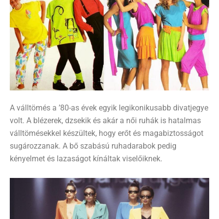
A válltömés a ’80-as évek egyik legikonikusabb divatjegye
volt.
A blézerek, dzsekik és akár a női ruhák is hatalmas
válltömésekkel készültek, hogy erőt és magabiztosságot
sugározzanak.
A bő szabású ruhadarabok pedig
kényelmet és lazaságot kínáltak viselőiknek.