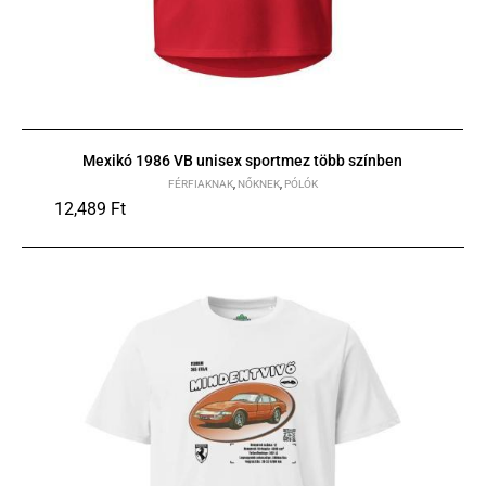
Mexikó 1986 VB unisex sportmez több színben
FÉRFIAKNAK
,
NŐKNEK
,
PÓLÓK
12,489
Ft
S
M
L
XL
2XL