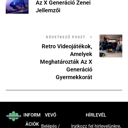
Az X Generáció Zenei
Jellemzői
KÖVETKEZŐ POSZT
Retro Videojátékok,
Amelyek
Meghatározták Az X
Generáció
Gyermekkorát
INFORM
VEVŐ
HÍRLEVÉL
ÁCIÓK
Belépés /
Iratkozz fel hírlevelünkre,