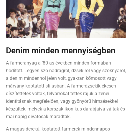
​Denim minden mennyiségben
A farmeranyag a ’80-as években minden formában
hódított.
Legyen szó nadrágról, dzsekiről vagy szoknyáról,
a denim mindenhol jelen volt, gyakran kőmosott vagy
márvány-koptatott stílusban. A farmerdzsekik ékesen
díszítettetek voltak, felvarrókat tettek rájuk a zenei
identitásnak megfelelően, vagy gyönyörű hímzésekkel
készültek, melyek a korszak ikonikus darabjaivá váltak és
mai napig divatosak maradtak.
A magas derekú, koptatott farmerek mindennapos