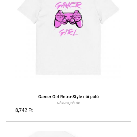
Gamer Girl Retro-Style női póló
NŐKNEK
,
PÓLÓK
8,742
Ft
S
M
L
XL