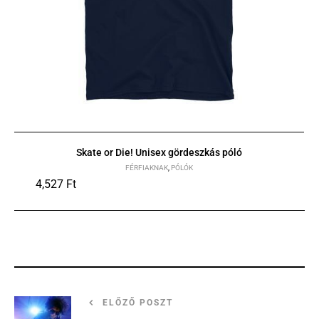
Skate or Die! Unisex gördeszkás póló
FÉRFIAKNAK
,
PÓLÓK
4,527
Ft
S
M
L
XL
ELŐZŐ POSZT