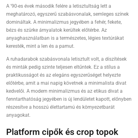
A ’90-es évek második felére a letisztultság lett a
meghatározó, egyszerű szabásvonalak, semleges színek
domináltak. A minimalizmus jegyében a fehér, fekete,
bézs és szürke árnyalatok kerültek előtérbe. Az
anyaghasználatban is a természetes, légies textúrákat
keresték, mint a len és a pamut.
A ruhadarabok szabásvonala letisztult volt, a díszítések
és minták pedig szinte teljesen eltűntek. Ez a stílus a
praktikusságot és az elegáns egyszerűséget helyezte
előtérbe, amit a mai napig követnek a minimalista divat
kedvelői. A modern minimalizmus és az etikus divat a
fenntarthatóság jegyében is új lendületet kapott, előnyben
részesítve a hosszú élettartamú és környezetbarát
anyagokat.
Platform cipők és crop topok