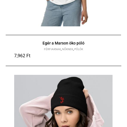
Egér a Marson öko póló
FÉRFIAKNAK
,
NŐKNEK
,
PÓLÓK
7,962
Ft
XS
S
M
L
XL
2XL