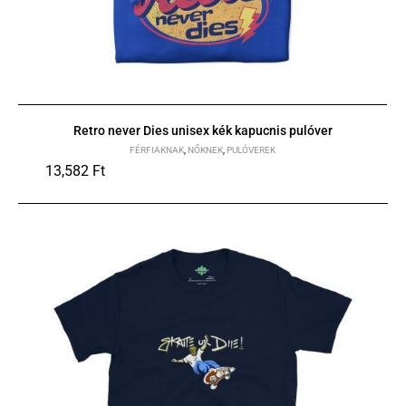
Retro never Dies unisex kék kapucnis pulóver
FÉRFIAKNAK
,
NŐKNEK
,
PULÓVEREK
13,582
Ft
S
M
L
XL
2XL