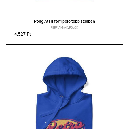
Pong Atari férfi póló több színben
FÉRFIAKNAK
,
PÓLÓK
4,527
Ft
S
M
L
XL