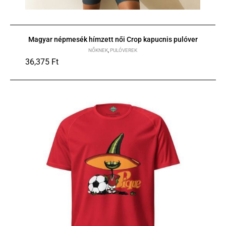
Magyar népmesék hímzett női Crop kapucnis pulóver
NŐKNEK
,
PULÓVEREK
36,375
Ft
S
M
L
XL