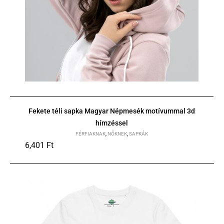
Fekete téli sapka Magyar Népmesék motívummal 3d
hímzéssel
FÉRFIAKNAK
,
NŐKNEK
,
SAPKÁK
6,401
Ft