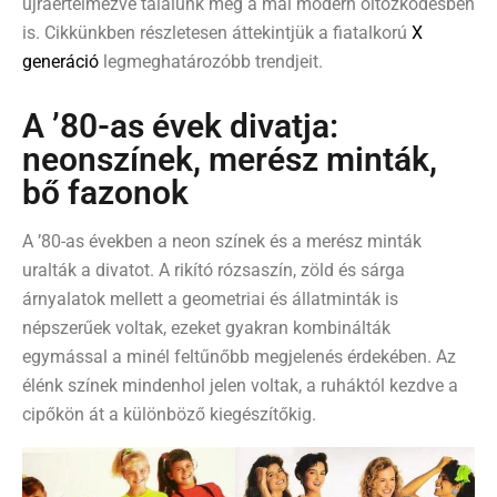
újraértelmezve találunk meg a mai modern öltözködésben
is.
Cikkünkben részletesen áttekintjük a fiatalkorú
X
generáció
legmeghatározóbb trendjeit.
A ’80-as évek divatja:
neonszínek, merész minták,
bő fazonok
A ’80-as években a neon színek és a merész minták
uralták a divatot.
A rikító rózsaszín, zöld és sárga
árnyalatok mellett a geometriai és állatminták is
népszerűek voltak, ezeket gyakran kombinálták
egymással a minél feltűnőbb megjelenés érdekében. Az
élénk színek mindenhol jelen voltak, a ruháktól kezdve a
cipőkön át a különböző kiegészítőkig.