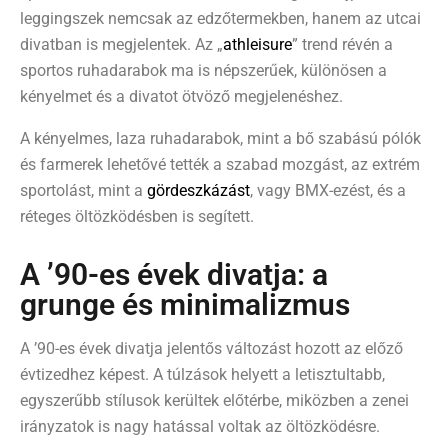
leggingszek nemcsak az edzőtermekben, hanem az utcai
divatban is megjelentek.
Az „
athleisure
” trend révén a
sportos ruhadarabok ma is népszerűek, különösen a
kényelmet és a divatot ötvöző megjelenéshez.
A kényelmes, laza ruhadarabok, mint a bő szabású pólók
és farmerek lehetővé tették a szabad mozgást, az extrém
sportolást, mint a
gördeszkázást
, vagy BMX-ezést, és a
réteges öltözködésben is segített.
A ’90-es évek divatja: a
grunge és minimalizmus
A ’90-es évek divatja jelentős változást hozott az előző
évtizedhez képest.
A túlzások helyett a letisztultabb,
egyszerűbb stílusok kerültek előtérbe, miközben a zenei
irányzatok is nagy hatással voltak az öltözködésre.