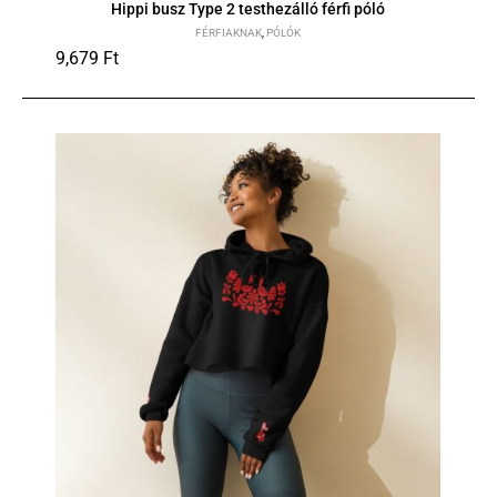
Hippi busz Type 2 testhezálló férfi póló
FÉRFIAKNAK
,
PÓLÓK
9,679
Ft
S
M
L
XL