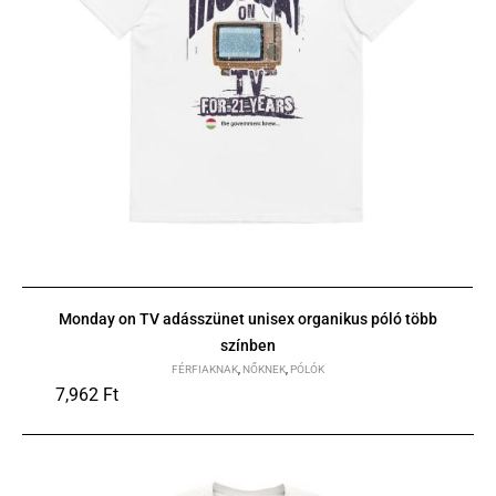
Monday on TV adásszünet unisex organikus póló több
színben
FÉRFIAKNAK
,
NŐKNEK
,
PÓLÓK
7,962
Ft
S
M
L
XL