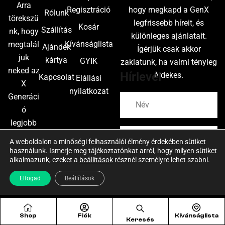
Arra
Regisztráció
hogy megkapd a GenX
Rólunk
törekszü
legfrissebb híreit, és
Kosár
Szállítás
nk, hogy
különleges ajánlatait.
Kívánságlista
megtalál
Ajándék
Ígérjük csak akkor
juk
kártya
GYIK
zaklatunk, ha valmi tényleg
neked az
Hírlevél
érdekes.
Kapcsolat
Elállási
X
nyilatkozat
Generáci
ó
legjobb
undergro
A weboldalon a minőségi felhasználói élmény érdekében sütiket
und
használunk. Ismerje meg tájékoztatónkat arról, hogy milyen sütiket
alkalmazunk, ezeket a
beállítások
résznél személyre lehet szabni.
stílusát,
FELIRATKOZÁS
amelyet
Elfogad
Beállítások
még
soha
nem
Shop
Fiók
Kívánságlista
Keresés