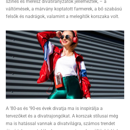
színes és merész divatirányzatok jellemezték, – a
váltömések, a márvány koptatott farmerek, a bő szabású
felsők és nadrágok, valamint a melegítők korszaka volt.
A ’80-as és ’90-es évek divatja ma is inspirálja a
tervezőket és a divatrajongókat.
A korszak stílusai még
ma is hatással vannak a divatvilágra, számos trendet