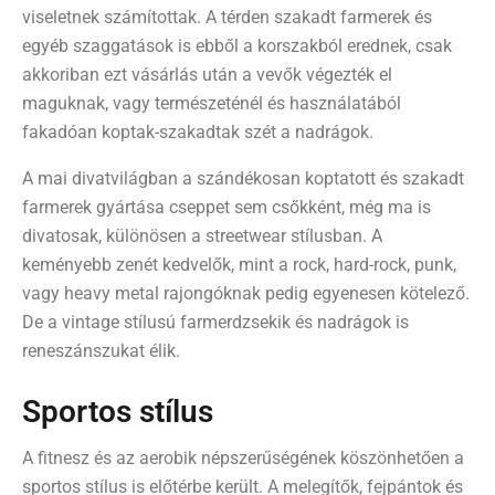
viseletnek számítottak. A térden szakadt farmerek és
egyéb szaggatások is ebből a korszakból erednek, csak
akkoriban ezt vásárlás után a vevők végezték el
maguknak, vagy természeténél és használatából
fakadóan koptak-szakadtak szét a nadrágok.
A mai divatvilágban a szándékosan koptatott és szakadt
farmerek gyártása cseppet sem csőkként, még ma is
divatosak, különösen a streetwear stílusban. A
keményebb zenét kedvelők, mint a rock, hard-rock, punk,
vagy heavy metal rajongóknak pedig egyenesen kötelező.
De a vintage stílusú farmerdzsekik és nadrágok is
reneszánszukat élik.
Sportos stílus
A fitnesz és az aerobik népszerűségének köszönhetően a
sportos stílus is előtérbe került.
A melegítők, fejpántok és