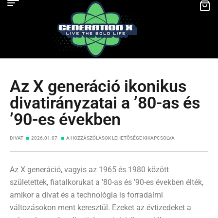
Az X generáció ikonikus
divatirányzatai a ’80-as és
’90-es években
DIVAT
2026.01.07.
A HOZZÁSZÓLÁSOK LEHETŐSÉGE KIKAPCSOLVA
Az X generáció, vagyis az 1965 és 1980 között
születettek, fiatalkorukat a ’80-as és ’90-es években élték,
amikor a divat és a technológia is forradalmi
változásokon ment keresztül. Ezeket az évtizedeket a