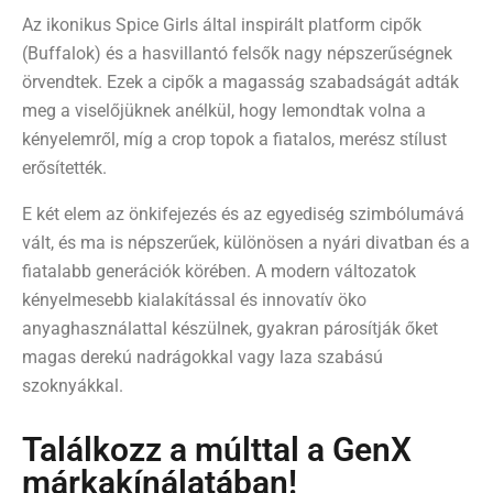
Az ikonikus Spice Girls által inspirált platform cipők
(Buffalok) és a hasvillantó felsők nagy népszerűségnek
örvendtek. Ezek a cipők a magasság szabadságát adták
meg a viselőjüknek anélkül, hogy lemondtak volna a
kényelemről, míg a crop topok a fiatalos, merész stílust
erősítették.
E két elem az önkifejezés és az egyediség szimbólumává
vált, és ma is népszerűek, különösen a nyári divatban és a
fiatalabb generációk körében. A modern változatok
kényelmesebb kialakítással és innovatív öko
anyaghasználattal készülnek, gyakran párosítják őket
magas derekú nadrágokkal vagy laza szabású
szoknyákkal.
Találkozz a múlttal a GenX
márkakínálatában!