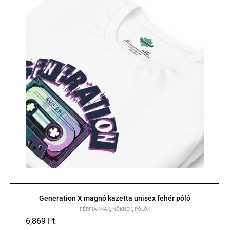
Generation X magnó kazetta unisex fehér póló
FÉRFIAKNAK
,
NŐKNEK
,
PÓLÓK
6,869
Ft
XS
S
M
L
XL