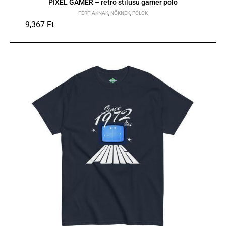
PIXEL GAMER – retro stílusú gamer póló
FÉRFIAKNAK
,
NŐKNEK
,
PÓLÓK
9,367
Ft
S
M
L
XL
2XL