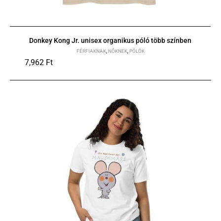
Donkey Kong Jr. unisex organikus póló több színben
FÉRFIAKNAK
,
NŐKNEK
,
PÓLÓK
7,962
Ft
S
M
L
XL
2XL