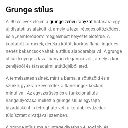
Grunge stílus
A ’90-es évek elején a
grunge zenei irányzat
hatására egy
új divatstílus alakult ki, amely a laza, réteges öltözködést
és a „nemtörődöm” megjelenést helyezte előtérbe.
A
koptatott farmerek, derékra kötött kockás flanel ingek és
nehéz bakancsok váltak a stílus alapdarabjaivá.
A grunge
stílus lényege a laza, hanyag elegancia volt, amely a kor
zenéjéből és társadalmi attitűdjéből ered.
A természetes színek, mint a barna, a sötétzöld és a
szürke, gyakran keveredtek a flanel ingek kockás
mintáival. Az egyszerűség és a funkcionalitás
hangsúlyozása mellett a grunge stílus egyfajta
lázadásként is felfogható volt a korábbi évtizedek
túldíszített divatjával szemben.
A grunge stílus ma a vintage divatban él tovább, és