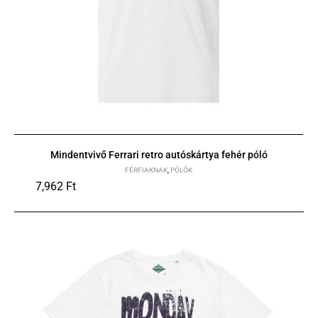
Mindentvivő Ferrari retro autóskártya fehér póló
FÉRFIAKNAK
,
PÓLÓK
7,962
Ft
S
M
L
XL