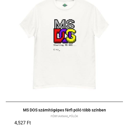
MS DOS számítógépes férfi póló több színben
FÉRFIAKNAK
,
PÓLÓK
4,527
Ft
S
M
L
XL
2XL