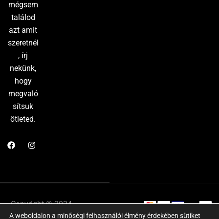
mégsem
találod
azt amit
szeretnél
, írj
nekünk,
hogy
megvaló
sítsuk
ötleted.
Copyright © 2024
Adatkezelési
A weboldalon a minőségi felhasználói élmény érdekében sütiket
Website by:
tájékoztató