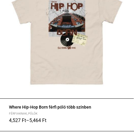
Where Hip-Hop Born férfi póló több színben
FÉRFIAKNAK
,
PÓLÓK
4,527
Ft
–
5,464
Ft
S
M
L
XL
2XL