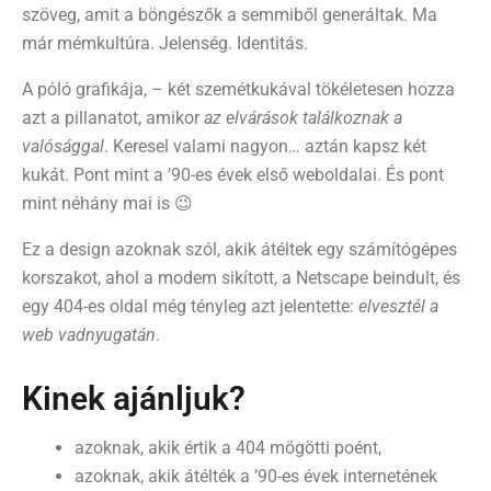
szöveg, amit a böngészők a semmiből generáltak. Ma
már mémkultúra. Jelenség. Identitás.
A póló grafikája, – két szemétkukával tökéletesen hozza
azt a pillanatot, amikor
az elvárások találkoznak a
valósággal
. Keresel valami nagyon… aztán kapsz két
kukát. Pont mint a ’90-es évek első weboldalai. És pont
mint néhány mai is 😉
Ez a design azoknak szól, akik átéltek egy számítógépes
korszakot, ahol a modem sikított, a Netscape beindult, és
egy 404-es oldal még tényleg azt jelentette:
elvesztél a
web vadnyugatán
.
Kinek ajánljuk?
azoknak, akik értik a 404 mögötti poént,
azoknak, akik átélték a ’90-es évek internetének