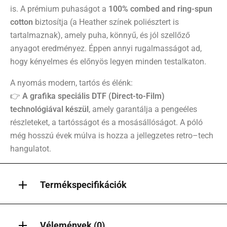
is. A prémium puhaságot a
100% combed and ring-spun
cotton
biztosítja (a Heather színek poliésztert is
tartalmaznak), amely puha, könnyű, és jól szellőző
anyagot eredményez. Éppen annyi rugalmasságot ad,
hogy kényelmes és előnyös legyen minden testalkaton.
A nyomás modern, tartós és élénk:
👉
A grafika speciális DTF (Direct-to-Film)
technológiával készül
, amely garantálja a pengeéles
részleteket, a tartósságot és a mosásállóságot. A póló
még hosszú évek múlva is hozza a jellegzetes retro–tech
hangulatot.
Termékspecifikációk
Vélemények (0)