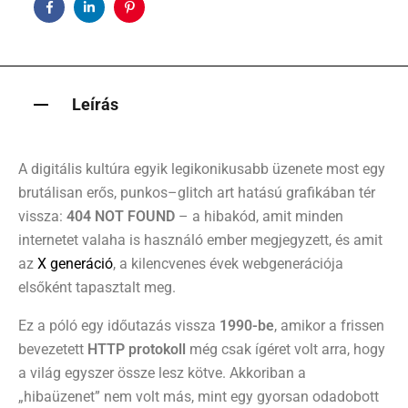
Facebook
Linkedin
Pinterest
Leírás
A digitális kultúra egyik legikonikusabb üzenete most egy
brutálisan erős, punkos–glitch art hatású grafikában tér
vissza:
404 NOT FOUND
– a hibakód, amit minden
internetet valaha is használó ember megjegyzett, és amit
az
X generáció
, a kilencvenes évek webgenerációja
elsőként tapasztalt meg.
Ez a póló egy időutazás vissza
1990-be
, amikor a frissen
bevezetett
HTTP protokoll
még csak ígéret volt arra, hogy
a világ egyszer össze lesz kötve. Akkoriban a
„hibaüzenet” nem volt más, mint egy gyorsan odadobott