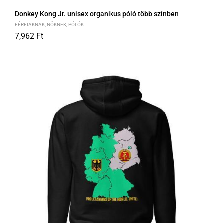
Donkey Kong Jr. unisex organikus póló több színben
FÉRFIAKNAK
,
NŐKNEK
,
PÓLÓK
7,962
Ft
S
M
L
XL
2XL