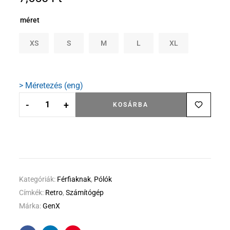
méret
XS
S
M
L
XL
> Méretezés (eng)
-
+
KOSÁRBA
Kategóriák:
Férfiaknak
,
Pólók
Címkék:
Retro
,
Számítógép
Márka:
GenX