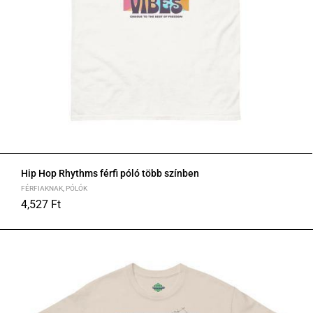
Hip Hop Rhythms férfi póló több színben
FÉRFIAKNAK
,
PÓLÓK
4,527
Ft
S
M
L
XL
2XL