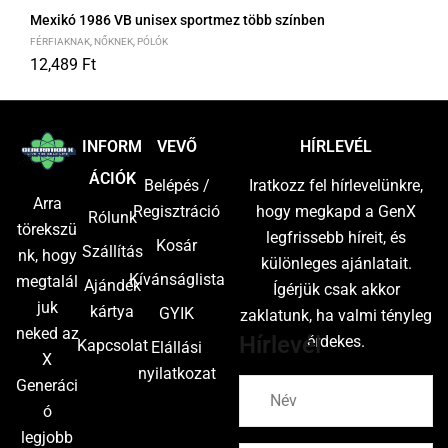
Mexikó 1986 VB unisex sportmez több színben
FÉRFIAKNAK
,
NŐKNEK
,
PÓLÓK
12,489
Ft
S
M
L
XL
2XL
INFORM
VEVŐ
HÍRLEVÉL
ÁCIÓK
Belépés /
Iratkozz fel hírlevelünkre,
Arra
Regisztráció
hogy megkapd a GenX
Rólunk
törekszü
legfrissebb híreit, és
Kosár
Szállítás
nk, hogy
különleges ajánlatait.
Kívánságlista
megtalál
Ajándék
Ígérjük csak akkor
juk
kártya
GYIK
zaklatunk, ha valmi tényleg
neked az
Hírlevél
érdekes.
Kapcsolat
Elállási
X
nyilatkozat
Generáci
ó
legjobb