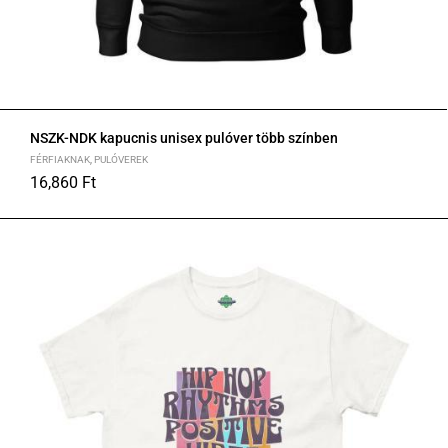
NSZK-NDK kapucnis unisex pulóver több színben
FÉRFIAKNAK
,
PULÓVEREK
16,860
Ft
S
M
L
XL