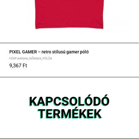
PIXEL GAMER – retro stílusú gamer póló
FÉRFIAKNAK
,
NŐKNEK
,
PÓLÓK
9,367
Ft
S
M
L
XL
2XL
KAPCSOLÓDÓ
TERMÉKEK