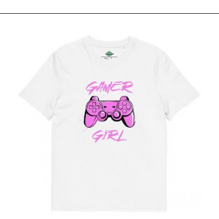
S
M
L
XL
2XL