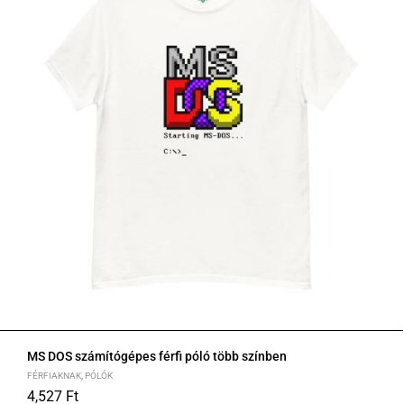
MS DOS számítógépes férfi póló több színben
FÉRFIAKNAK
,
PÓLÓK
4,527
Ft