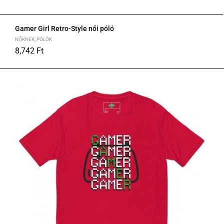
Gamer Girl Retro-Style női póló
NŐKNEK
,
PÓLÓK
8,742
Ft
S
M
L
XL