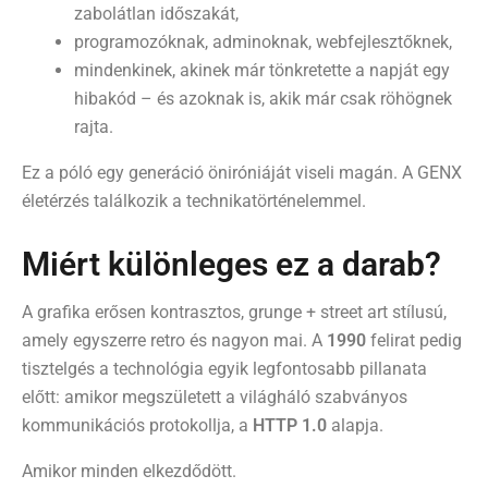
zabolátlan időszakát,
programozóknak, adminoknak, webfejlesztőknek,
mindenkinek, akinek már tönkretette a napját egy
hibakód – és azoknak is, akik már csak röhögnek
rajta.
Ez a póló egy generáció öniróniáját viseli magán. A GENX
életérzés találkozik a technikatörténelemmel.
Miért különleges ez a darab?
A grafika erősen kontrasztos, grunge + street art stílusú,
amely egyszerre retro és nagyon mai. A
1990
felirat pedig
tisztelgés a technológia egyik legfontosabb pillanata
előtt: amikor megszületett a világháló szabványos
kommunikációs protokollja, a
HTTP 1.0
alapja.
Amikor minden elkezdődött.