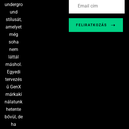
undergro
und
stílusát,
FELIRATKOZÁS
amelyet
még
soha
nem
láttál
máshol.
Egyedi
tervezés
ű GenX
márkakí
nálatunk
hetente
bővül, de
ha