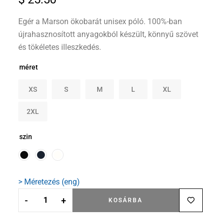
Egér a Marson ökobarát unisex póló. 100%-ban
újrahasznosított anyagokból készült, könnyű szövet
és tökéletes illeszkedés.
méret
XS
S
M
L
XL
2XL
szin
> Méretezés (eng)
-
+
KOSÁRBA