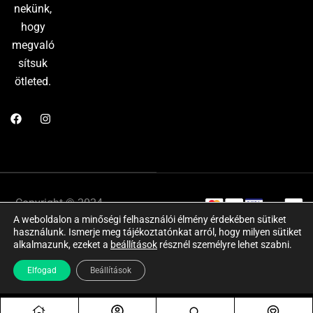
nekünk,
hogy
megvaló
sítsuk
ötleted.
Copyright © 2024
Adatkezelési
A weboldalon a minőségi felhasználói élmény érdekében sütiket
Website by:
tájékoztató
használunk. Ismerje meg tájékoztatónkat arról, hogy milyen sütiket
Marketing Market
–
ÁSZF
Impresszum
alkalmazunk, ezeket a
beállítások
résznél személyre lehet szabni.
Minden jog
Elfogad
Beállítások
fenntartva!