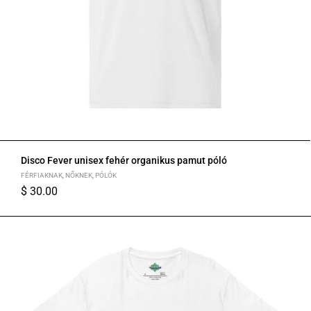
Disco Fever unisex fehér organikus pamut póló
FÉRFIAKNAK
,
NŐKNEK
,
PÓLÓK
$
30.00
S
M
L
XL
2XL