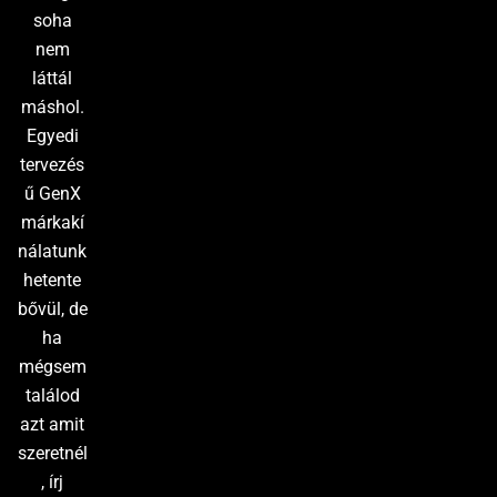
soha
nem
láttál
máshol.
Egyedi
tervezés
ű GenX
márkakí
nálatunk
hetente
bővül, de
ha
mégsem
találod
azt amit
szeretnél
, írj