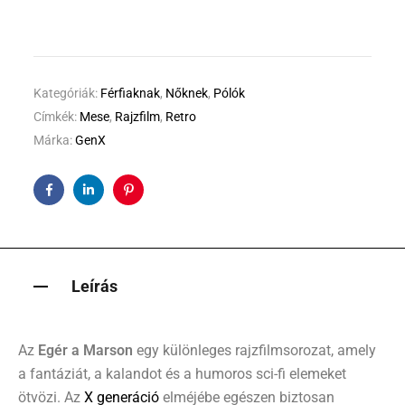
Kategóriák:
Férfiaknak
,
Nőknek
,
Pólók
Címkék:
Mese
,
Rajzfilm
,
Retro
Márka:
GenX
Facebook
Linkedin
Pinterest
Leírás
Az
Egér a Marson
egy különleges rajzfilmsorozat, amely
a fantáziát, a kalandot és a humoros sci-fi elemeket
ötvözi. Az
X generáció
elméjébe egészen biztosan