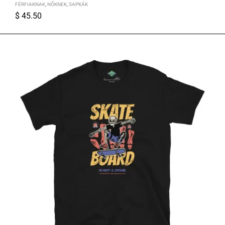
FÉRFIAKNAK
,
NŐKNEK
,
SAPKÁK
$
45.50