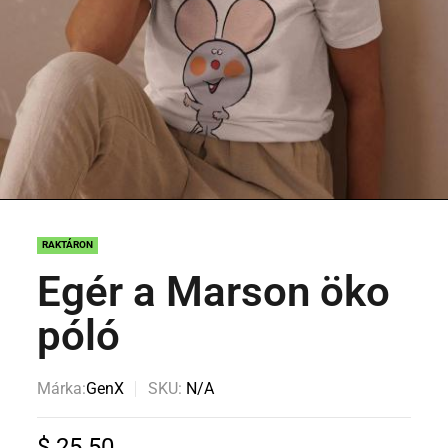
RAKTÁRON
Egér a Marson öko
póló
Márka:
GenX
SKU:
N/A
$
25.50