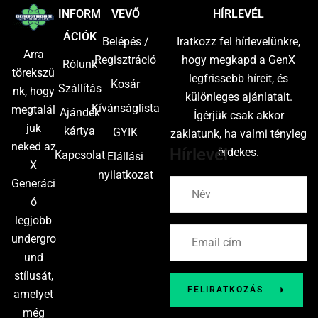
INFORM
VEVŐ
HÍRLEVÉL
ÁCIÓK
Belépés /
Iratkozz fel hírlevelünkre,
Arra
Regisztráció
hogy megkapd a GenX
Rólunk
törekszü
legfrissebb híreit, és
Kosár
Szállítás
nk, hogy
különleges ajánlatait.
Kívánságlista
megtalál
Ajándék
Ígérjük csak akkor
juk
kártya
GYIK
zaklatunk, ha valmi tényleg
neked az
Hírlevél
érdekes.
Kapcsolat
Elállási
X
nyilatkozat
Generáci
ó
legjobb
undergro
und
stílusát,
FELIRATKOZÁS
amelyet
még