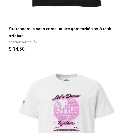
Skateboard is not a crime unisex gördeszkás póló több
színben
FÉRFIAKNAK
,
PÓLÓK
$
14.50
S
M
L
XL