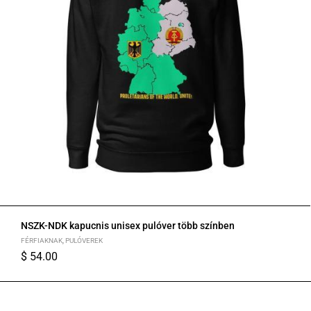
NSZK-NDK kapucnis unisex pulóver több színben
FÉRFIAKNAK
,
PULÓVEREK
$
54.00
S
M
L
XL