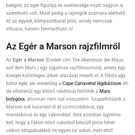
beégett, az egér figurája és esetlensége miatt nagyon is
szerethető volt. Most pedig a rajongók számára elérhető
ez az egyedi, környezetbarát póló, amely nemcsak
stílusos, hanem fenntartható is!
Az Egér a Marson rajzfilmről
Az
Egér a Marson
(Eredeti cím: Die Abenteuer der Maus
auf dem Mars.) egy izgalmas rajzfilmsorozat, amely egy
kisegér különleges űrbeli utazását meséli el. A főhős egy
bátor egér, aki eredetileg a
Cape Canaveral légibázison
élt,
de véletlenül egy kilövő rakétával fellőtték a
Mars
bolygóra
, ahonnan nem tud visszatérni. Szuperhősünk a
Marson sok kalandot él át szomszédaival, egy
marslakóval és egy vakonddal. Arra azonban ügyelnie
kell, hogy a fákon növő cukorból készült piros-fehér
csíkos sétapálcákból ne egyen túl sokat, mert ettől