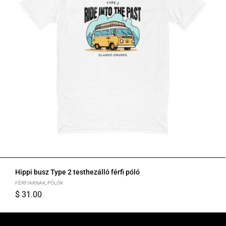
Hippi busz Type 2 testhezálló férfi póló
FÉRFIAKNAK
,
PÓLÓK
$
31.00
S
M
L
XL