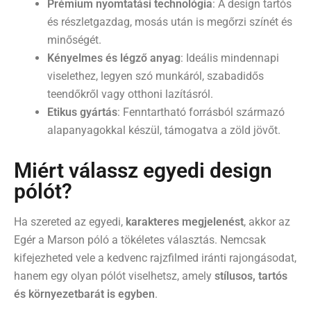
Prémium nyomtatási technológia
: A design tartós
és részletgazdag, mosás után is megőrzi színét és
minőségét.
Kényelmes és légző anyag
: Ideális mindennapi
viselethez, legyen szó munkáról, szabadidős
teendőkről vagy otthoni lazításról.
Etikus gyártás
: Fenntartható forrásból származó
alapanyagokkal készül, támogatva a zöld jövőt.
Miért válassz egyedi design
pólót?
Ha szereted az egyedi,
karakteres megjelenést
, akkor az
Egér a Marson póló a tökéletes választás. Nemcsak
kifejezheted vele a kedvenc rajzfilmed iránti rajongásodat,
hanem egy olyan pólót viselhetsz, amely
stílusos, tartós
és környezetbarát is egyben
.