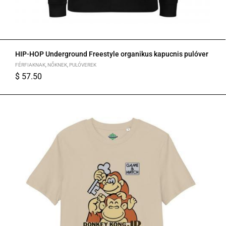
HIP-HOP Underground Freestyle organikus kapucnis pulóver
FÉRFIAKNAK
,
NŐKNEK
,
PULÓVEREK
$
57.50
S
M
L
XL