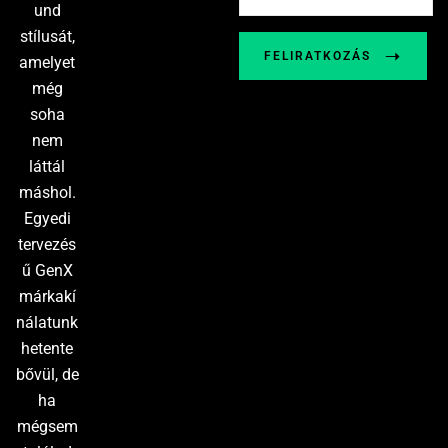
und
stílusát,
FELIRATKOZÁS
amelyet
még
soha
nem
láttál
máshol.
Egyedi
tervezés
ű GenX
márkakí
nálatunk
hetente
bővül, de
ha
mégsem