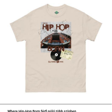
Where Hip-Hop Born férfi póló több színben