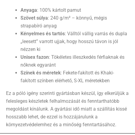
Anyaga
: 100% kártolt pamut
Szövet súlya
: 240 g/m² – könnyű, mégis
strapabíró anyag
Kényelmes és tartós
: Válltól vállig varrás és dupla
„leesett” varrott ujjak, hogy hosszú távon is jól
nézzen ki
Unisex fazon
: Tökéletes illeszkedés férfiaknak és
nőknek egyaránt
Színek és méretek
: Fekete-fakított és Khaki-
fakított színben elérhető, S-XL méretekben
Ez a póló igény szerinti gyártásban készül, így elkerüljük a
felesleges készletek felhalmozását és fenntarthatóbb
megoldást kínálunk. A gyártási idő miatt a szállítás kissé
hosszabb lehet, de ezzel is hozzájárulunk a
környezetvédelemhez és a minőség fenntartásához.