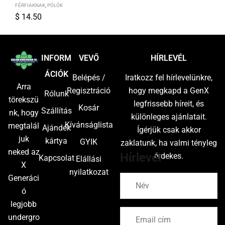
FÉRFIAKNAK
,
PÓLÓK
$
14.50
S
M
L
XL
2XL
INFORM
VEVŐ
HÍRLEVÉL
ÁCIÓK
Belépés /
Iratkozz fel hírlevelünkre,
Arra
Regisztráció
hogy megkapd a GenX
Rólunk
törekszü
legfrissebb híreit, és
Kosár
Szállítás
nk, hogy
különleges ajánlatait.
Kívánságlista
megtalál
Ajándék
Ígérjük csak akkor
juk
kártya
GYIK
zaklatunk, ha valmi tényleg
neked az
Hírlevél
érdekes.
Kapcsolat
Elállási
X
nyilatkozat
Generáci
ó
legjobb
undergro