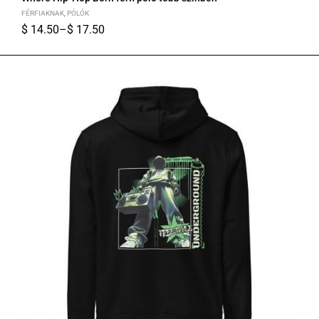
FÉRFIAKNAK
,
PÓLÓK
$
14.50
–
$
17.50
S
M
L
XL
2XL