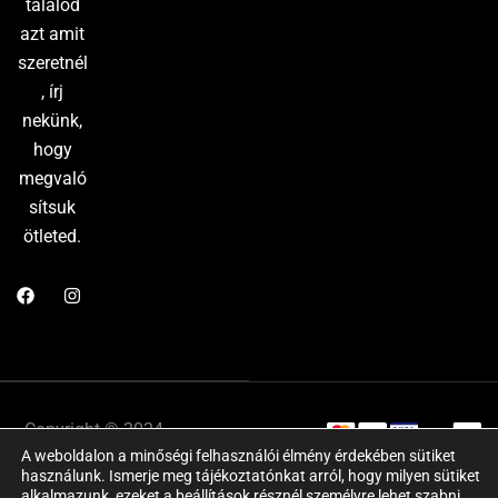
találod
azt amit
szeretnél
, írj
nekünk,
hogy
megvaló
sítsuk
ötleted.
Copyright © 2024
Adatkezelési
A weboldalon a minőségi felhasználói élmény érdekében sütiket
Website by:
tájékoztató
használunk. Ismerje meg tájékoztatónkat arról, hogy milyen sütiket
Marketing Market
–
ÁSZF
Impresszum
alkalmazunk, ezeket a
beállítások
résznél személyre lehet szabni.