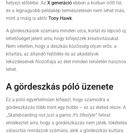
helyezi előtérbe. Az
X generáció
ebben a korban nőtt fel,
és a legnagyobb példakép természetesen nem lehet más,
mint a máig is aktív
Tony Hawk
.
A gördeszkások számára minden utca, korlát és lépcső új
lehetőséget jelent arra, hogy kifejezzék kreativitásukat.
Nem véletlen, hogy a deszkás közösség olyan erős: a
kitartás, az állandó fejlődés és az akadályok
leküzdésének filozófiája az élet minden területén hasznos
lehet.
A gördeszkás póló üzenete
Ez a póló egyértelműen kifejezi, hogy számodra a
gördeszkázás több mint egy hobbi – ez az életed része. A
„
Skateboarding not just a game, it’s lifestyle”
felirat
emlékeztet arra, hogy a gördeszkázás nem játék, tökéletes
választás mindazok számára, akik a gördeszkás kultúra