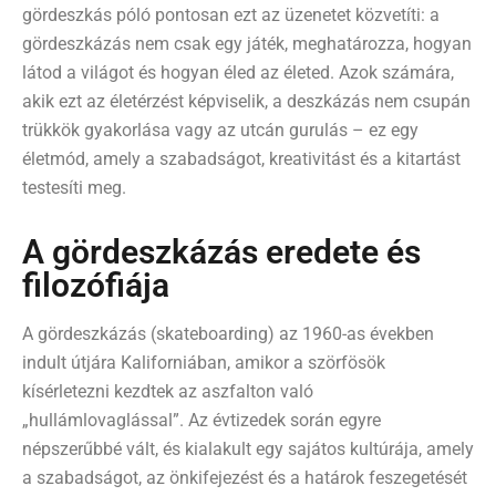
gördeszkás póló pontosan ezt az üzenetet közvetíti: a
gördeszkázás nem csak egy játék, meghatározza, hogyan
látod a világot és hogyan éled az életed. Azok számára,
akik ezt az életérzést képviselik, a deszkázás nem csupán
trükkök gyakorlása vagy az utcán gurulás – ez egy
életmód, amely a szabadságot, kreativitást és a kitartást
testesíti meg.
A gördeszkázás eredete és
filozófiája
A gördeszkázás (skateboarding) az 1960-as években
indult útjára Kaliforniában, amikor a szörfösök
kísérletezni kezdtek az aszfalton való
„hullámlovaglással”. Az évtizedek során egyre
népszerűbbé vált, és kialakult egy sajátos kultúrája, amely
a szabadságot, az önkifejezést és a határok feszegetését