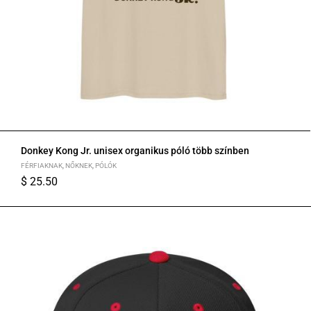
Donkey Kong Jr. unisex organikus póló több színben
FÉRFIAKNAK
,
NŐKNEK
,
PÓLÓK
$
25.50
S
M
L
XL
2XL