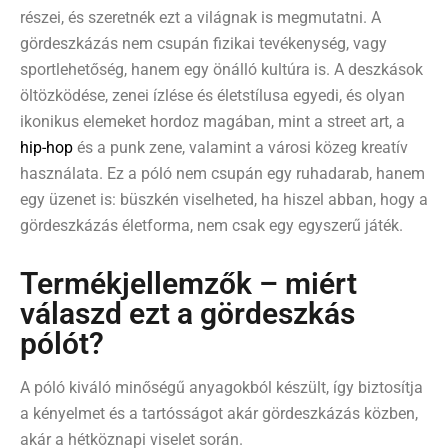
részei, és szeretnék ezt a világnak is megmutatni. A
gördeszkázás nem csupán fizikai tevékenység, vagy
sportlehetőség, hanem egy önálló kultúra is. A deszkások
öltözködése, zenei ízlése és életstílusa egyedi, és olyan
ikonikus elemeket hordoz magában, mint a street art, a
hip-hop
és a punk zene, valamint a városi közeg kreatív
használata. Ez a póló nem csupán egy ruhadarab, hanem
egy üzenet is: büszkén viselheted, ha hiszel abban, hogy a
gördeszkázás életforma, nem csak egy egyszerű játék.
Termékjellemzők – miért
válaszd ezt a gördeszkás
pólót?
A póló kiváló minőségű anyagokból készült, így biztosítja
a kényelmet és a tartósságot akár gördeszkázás közben,
akár a hétköznapi viselet során.