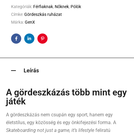
Kategóriák:
Férfiaknak
,
Nőknek
,
Pólók
Címke:
Gördeszkás ruházat
Márka:
GenX
Facebook
Linkedin
Pinterest
Leírás
A gördeszkázás több mint egy
játék
A gördeszkázás nem csupán egy sport, hanem egy
életstílus, egy közösség és egy önkifejezési forma. A
Skateboarding not just a game, it’s lifestyle
feliratú