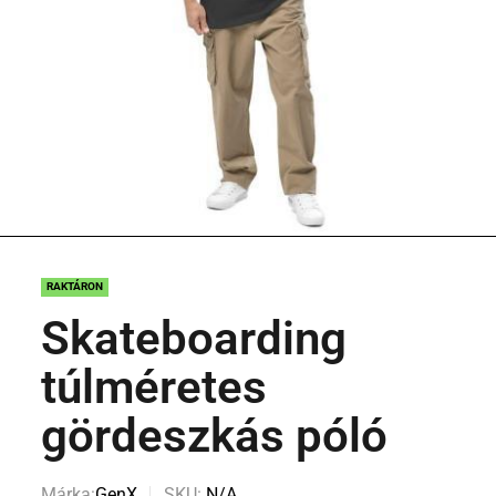
RAKTÁRON
Skateboarding
túlméretes
gördeszkás póló
Márka:
GenX
SKU:
N/A