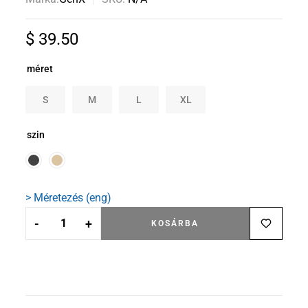
$
39.50
méret
S
M
L
XL
szin
> Méretezés (eng)
-
+
KOSÁRBA