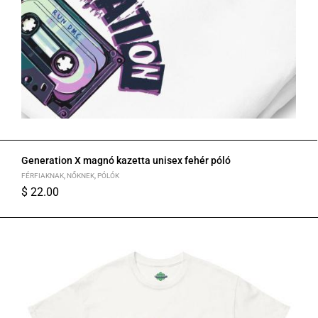
Generation X magnó kazetta unisex fehér póló
FÉRFIAKNAK
,
NŐKNEK
,
PÓLÓK
$
22.00
XS
S
M
L
XL