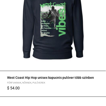
West Coast Hip Hop unisex kapucnis pulóver több színben
FÉRFIAKNAK
,
NŐKNEK
,
PULÓVEREK
$
54.00
S
M
L
XL
2XL