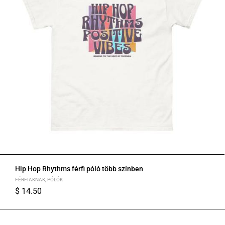
Hip Hop Rhythms férfi póló több színben
FÉRFIAKNAK
,
PÓLÓK
$
14.50
S
M
L
XL
2XL