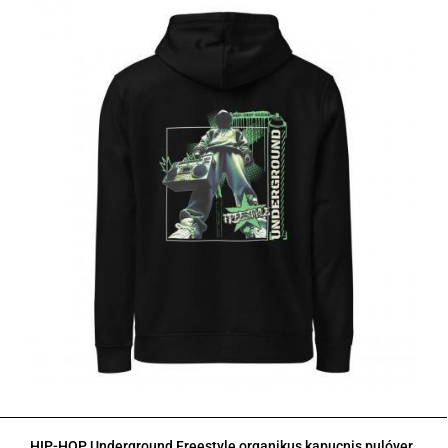
HIP-HOP Underground Freestyle organikus kapucnis pulóver