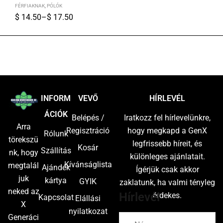
FÉRFIAKNAK
,
PÓLÓK
$
14.50
–
$
17.50
S
M
L
XL
2XL
INFORM
VEVŐ
HÍRLEVÉL
ÁCIÓK
Belépés /
Iratkozz fel hírlevelünkre,
Arra
Regisztráció
hogy megkapd a GenX
Rólunk
törekszü
legfrissebb híreit, és
Kosár
Szállítás
nk, hogy
különleges ajánlatait.
Kívánságlista
megtalál
Ajándék
Ígérjük csak akkor
juk
kártya
GYIK
zaklatunk, ha valmi tényleg
neked az
Hírlevél
érdekes.
Kapcsolat
Elállási
X
nyilatkozat
Generáci