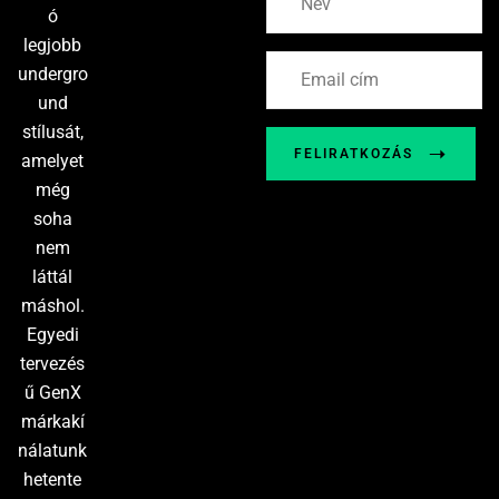
ó
legjobb
undergro
und
stílusát,
FELIRATKOZÁS
amelyet
még
soha
nem
láttál
máshol.
Egyedi
tervezés
ű GenX
márkakí
nálatunk
hetente