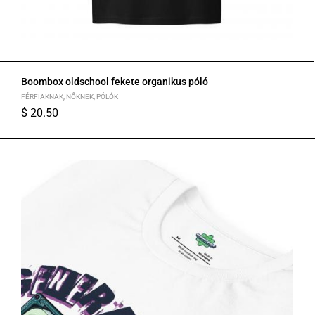
Boombox oldschool fekete organikus póló
FÉRFIAKNAK
,
NŐKNEK
,
PÓLÓK
$
20.50
S
M
L
XL
2XL