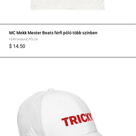
MC Mekk Mester Beats férfi póló több színben
FÉRFIAKNAK
,
PÓLÓK
$
14.50
S
M
L
XL