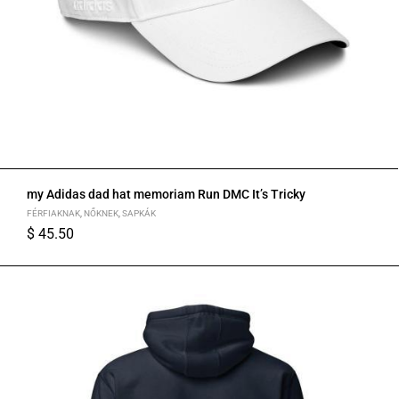
my Adidas dad hat memoriam Run DMC It’s Tricky
FÉRFIAKNAK
,
NŐKNEK
,
SAPKÁK
$
45.50