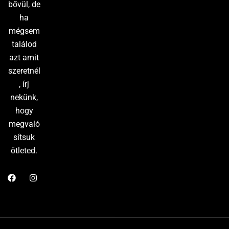
bővül, de
ha
mégsem
találod
azt amit
szeretnél
, írj
nekünk,
hogy
megvaló
sítsuk
ötleted.