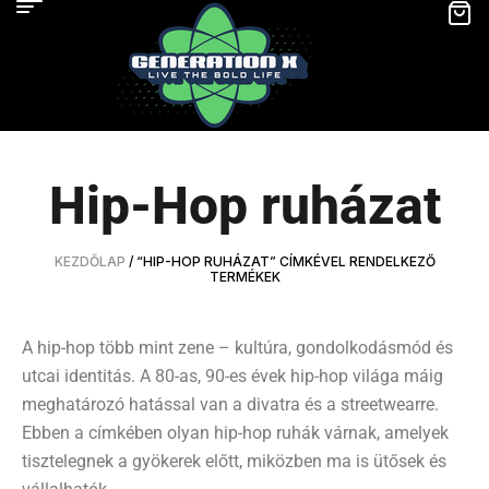
Hip-Hop ruházat
KEZDŐLAP
/ “HIP-HOP RUHÁZAT” CÍMKÉVEL RENDELKEZŐ
TERMÉKEK
A hip-hop több mint zene – kultúra, gondolkodásmód és
utcai identitás. A 80-as, 90-es évek hip-hop világa máig
meghatározó hatással van a divatra és a streetwearre.
Ebben a címkében olyan hip-hop ruhák várnak, amelyek
tisztelegnek a gyökerek előtt, miközben ma is ütősek és