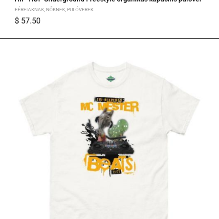
FÉRFIAKNAK
,
NŐKNEK
,
PULÓVEREK
$
57.50
S
M
L
XL