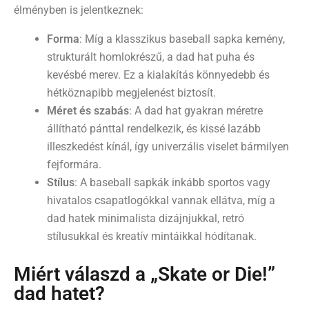
élményben is jelentkeznek:
Forma
: Míg a klasszikus baseball sapka kemény,
strukturált homlokrészű, a dad hat puha és
kevésbé merev. Ez a kialakítás könnyedebb és
hétköznapibb megjelenést biztosít.
Méret és szabás
: A dad hat gyakran méretre
állítható pánttal rendelkezik, és kissé lazább
illeszkedést kínál, így univerzális viselet bármilyen
fejformára.
Stílus
: A baseball sapkák inkább sportos vagy
hivatalos csapatlogókkal vannak ellátva, míg a
dad hatek minimalista dizájnjukkal, retró
stílusukkal és kreatív mintáikkal hódítanak.
Miért válaszd a „Skate or Die!”
dad hatet?