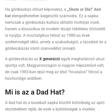
Ha gördeszkás stílust képviselsz, a
„Skate or Die!” dad
hat
elengedhetetlen kiegészítő számodra. Ez a sapka
nemcsak a gördeszkás kultúra időtálló mottóját viseli,
hanem a klasszikus és modern dizájn tökéletes ötvözetét
is nyújtja. A nosztalgikus felirat az 1980-as évek
szellemiségét idézi, amely a szabadságot, a lázadást és a
gördeszkázás iránti szenvedélyt ünnepli.
A gördeszkázás az
X generáció
egyik meghatározó utcai
sportja volt. Magyarországon is nagyon népszerűvé vált,
de csak 1983-ban épül meg az első “hivatalos” félcső a
hüvősvölgyi erdőben.
Mi is az a Dad Hat?
A dad hat és a baseball sapka közötti különbség az apró
részletekben rejlik, de ezek a különbségek a viselési