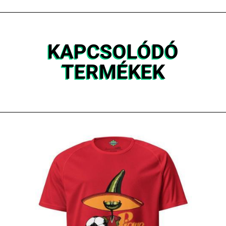
S
M
L
XL
KAPCSOLÓDÓ
TERMÉKEK