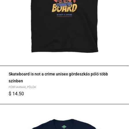
Skateboard is not a crime unisex gördeszkás póló több
színben
FÉRFIAKNAK
,
PÓLÓK
$
14.50
S
M
L
XL