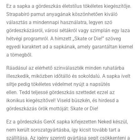
Ez a sapka a gördeszkás életstílus tökéletes kiegészítője.
Strapabíró pamut anyagának köszönhetően kiváló
választás a mindennapi használatra, legyen szó
gördeszkázásról, városi sétákról vagy szimplán egy laza
hétvégi programról. A hímzett „Skate or Die!” szöveg
egyedi karaktert ad a sapkának, amely garantáltan kiemel
a tömegből.
Ráadásul az elérhető színválaszték minden ruhatárba
illeszkedik, miközben időtálló és sokoldalú. A sapka ívelt
siltje pedig tökéletes védelmet nyújt a napsütés
ellen. Tedd teljessé gördeszkás szettedet ezzel az
ikonikus kiegészítővel! Viseld büszkén, és hirdesd a
gördeszkázás örök mottóját: Skate or Die!
Ez a gördeszkás GenX sapka kifejezetten Neked készül,
nem került sorozatgyártásba, így kicsit tovább tart a
szállítása. Az igény szerinti gyártása segít csökkenteni a