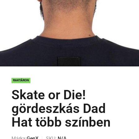
RAKTÁRON
Skate or Die!
gördeszkás Dad
Hat több színben
Márka:
GenX
SKU:
N/A