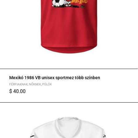
Mexikó 1986 VB unisex sportmez több színben
FÉRFIAKNAK
,
NŐKNEK
,
PÓLÓK
$
40.00
S
M
L
XL
2XL