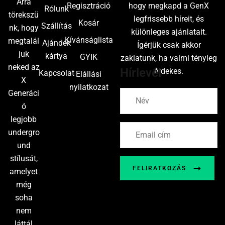
Arra
Regisztráció
hogy megkapd a GenX
Rólunk
törekszü
legfrissebb híreit, és
Kosár
Szállítás
nk, hogy
különleges ajánlatait.
Kívánságlista
megtalál
Ajándék
Ígérjük csak akkor
juk
kártya
GYIK
zaklatunk, ha valmi tényleg
neked az
Hírlevél
érdekes.
Kapcsolat
Elállási
X
nyilatkozat
Generáci
ó
legjobb
undergro
und
stílusát,
FELIRATKOZÁS
amelyet
még
soha
nem
láttál