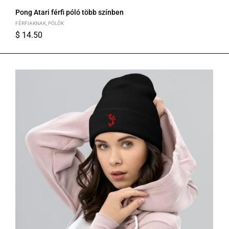
Pong Atari férfi póló több színben
FÉRFIAKNAK
,
PÓLÓK
$
14.50
S
M
L
XL