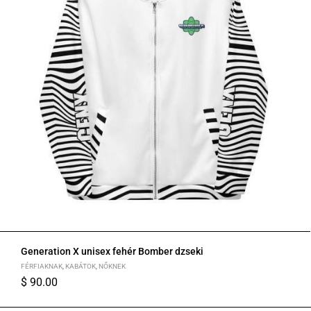
Generation X unisex fehér Bomber dzseki
FÉRFIAKNAK
,
KABÁTOK
,
NŐKNEK
$
90.00
XS
S
M
L
XL
2XL