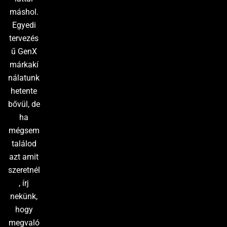
máshol.
Egyedi
tervezés
ű GenX
márkakí
nálatunk
hetente
bővül, de
ha
mégsem
találod
azt amit
szeretnél
, írj
nekünk,
hogy
megvaló