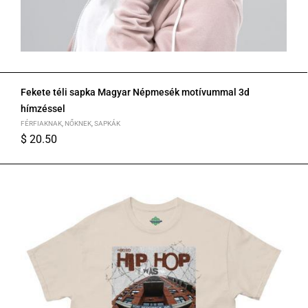
Fekete téli sapka Magyar Népmesék motívummal 3d
hímzéssel
FÉRFIAKNAK
,
NŐKNEK
,
SAPKÁK
$
20.50