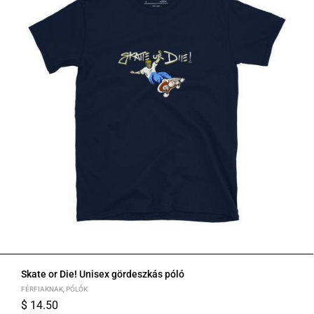
Skate or Die! Unisex gördeszkás póló
FÉRFIAKNAK
,
PÓLÓK
$
14.50