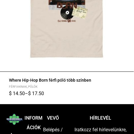
Where Hip-Hop Born férfi póló több színben
FÉRFIAKNAK
,
PÓLÓK
$
14.50
–
$
17.50
S
M
L
XL
2XL
INFORM
VEVŐ
HÍRLEVÉL
ÁCIÓK
Belépés /
Iratkozz fel hírlevelünkre,