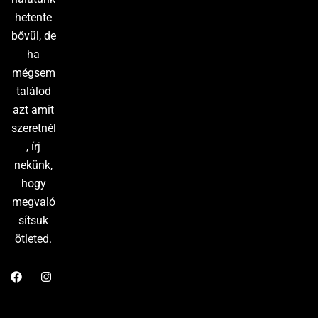
hetente
bővül, de
ha
mégsem
találod
azt amit
szeretnél
, írj
nekünk,
hogy
megvaló
sítsuk
ötleted.