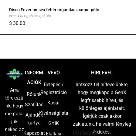
Disco Fever unisex fehér organikus pamut póló
FÉRFIAKNAK
,
NŐKNEK
,
PÓLÓK
$
30.00
S
M
L
XL
2XL
INFORM
VEVŐ
HÍRLEVÉL
ÁCIÓK
Belépés /
Iratkozz fel hírlevelünkre,
Arra
Regisztráció
hogy megkapd a GenX
Rólunk
törekszü
legfrissebb híreit, és
Kosár
Szállítás
nk, hogy
különleges ajánlatait.
Kívánságlista
megtalál
Ajándék
Ígérjük csak akkor
juk
kártya
GYIK
zaklatunk, ha valmi tényleg
neked az
Hírlevél
érdekes.
Kapcsolat
Elállási