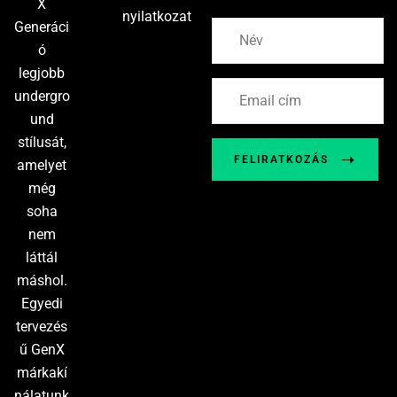
X
nyilatkozat
Generáci
ó
legjobb
undergro
und
stílusát,
FELIRATKOZÁS
amelyet
még
soha
nem
láttál
máshol.
Egyedi
tervezés
ű GenX
márkakí
nálatunk