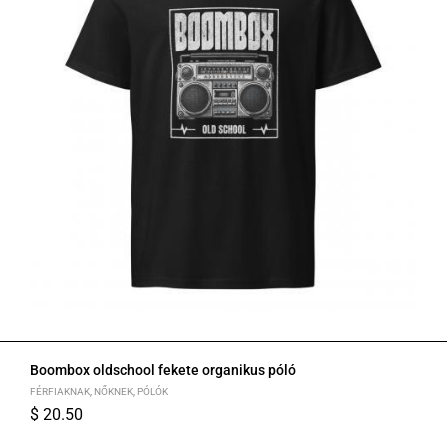
Boombox oldschool fekete organikus póló
FÉRFIAKNAK
,
NŐKNEK
,
PÓLÓK
$
20.50
S
M
L
XL
2XL