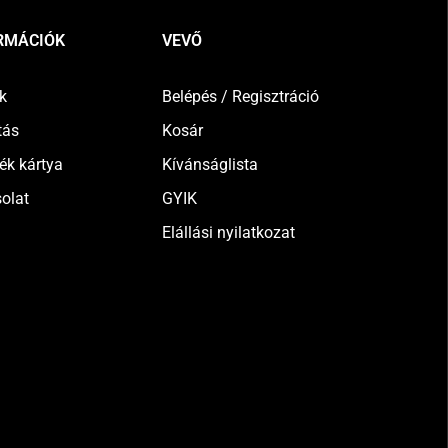
RMÁCIÓK
VEVŐ
k
Belépés / Regisztráció
tás
Kosár
ék kártya
Kívánságlista
olat
GYIK
Elállási nyilatkozat