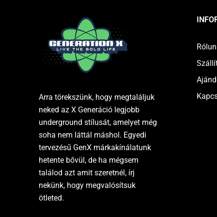
INFO
Rólun
Szállí
Ajánd
Kapcs
Arra törekszünk, hogy megtaláljuk
neked az X Generáció legjobb
underground stílusát, amelyet még
soha nem láttál máshol. Egyedi
tervezésű GenX márkakínálatunk
hetente bővül, de ha mégsem
találod azt amit szeretnél, írj
nekünk, hogy megvalósítsuk
ötleted.