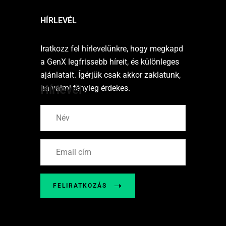
HÍRLEVÉL
Iratkozz fel hírlevelünkre, hogy megkapd
a GenX legfrissebb híreit, és különleges
ajánlatait. Ígérjük csak akkor zaklatunk,
Hírlevél
ha valmi tényleg érdekes.
FELIRATKOZÁS