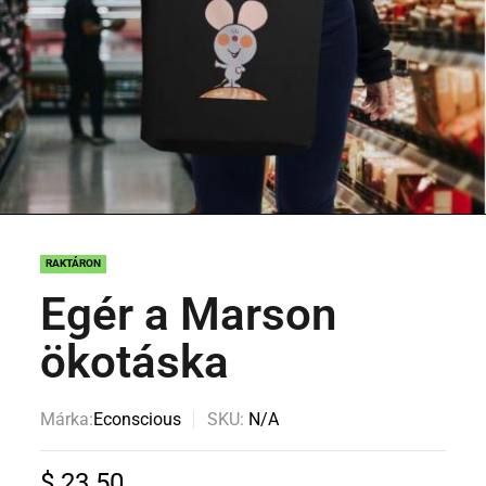
RAKTÁRON
Egér a Marson
ökotáska
Márka:
Econscious
SKU:
N/A
$
23.50