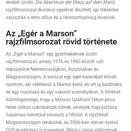
eredeti címén:
Die Abenteuer der Maus auf dem Mars
)
rajzfilmsorozat ikonikus egerével díszített, így tökéletes
választás a retro stílus és a fenntarthatóság híveinek.
Az „Egér a Marson”
rajzfilmsorozat rövid története
Az „Egér a Marson” egy gyermekeknek szóló
rajzfilmsorozat, amely 1976 és 1983 között vált
népszerűvé Németországban, Ausztriában és
Magyarországon. A sorozat egy egér kalandjait követi
nyomon, aki véletlenül a Marsra kerül, és ott új barátokra
lel egy marslakó és egy vakond személyében. A történet
különlegessége, hogy a Marson található fákon piros-
fehér csíkos cukorpálcák nőnek, amelyek fogyasztása
hatalmas méretűvé növeszti a főhőst. A rajzfilmet
Magyarországon rendezték, és 2006-ban német nyelvű
DVD-kiadásban is megjelent. Mind a zenei aláfestések,