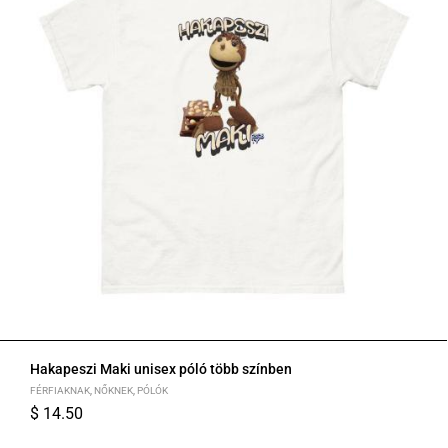
Hakapeszi Maki unisex póló több színben
FÉRFIAKNAK
,
NŐKNEK
,
PÓLÓK
$
14.50
S
M
L
XL
2XL