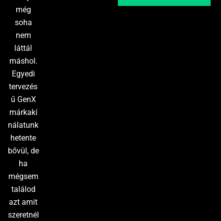
még
soha
nem
láttál
máshol.
Egyedi
tervezés
ű GenX
márkakí
nálatunk
hetente
bővül, de
ha
mégsem
találod
azt amit
szeretnél