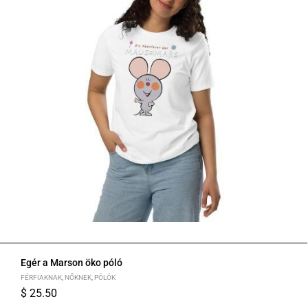
Egér a Marson öko póló
FÉRFIAKNAK
,
NŐKNEK
,
PÓLÓK
$
25.50
XS
S
M
L
XL
2XL