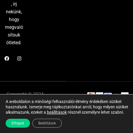
, írj
nekünk,
hogy
megvaló
sítsuk
ötleted.
Copyright © 2024
Adatkezelési
A weboldalon a minőségi felhasználói élmény érdekében sütiket
Website by:
tájékoztató
használunk. Ismerje meg tájékoztatónkat arról, hogy milyen sütiket
Marketing Market
–
ÁSZF
Impresszum
alkalmazunk, ezeket a
beállítások
résznél személyre lehet szabni.
Minden jog
Elfogad
Beállítások
fenntartva!