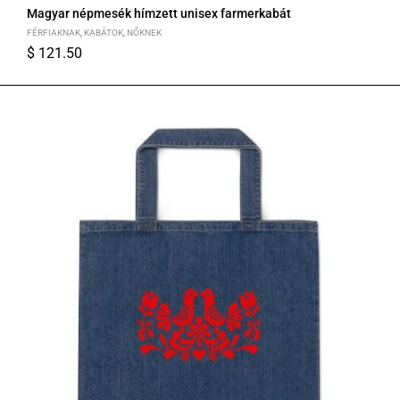
Magyar népmesék hímzett unisex farmerkabát
FÉRFIAKNAK
,
KABÁTOK
,
NŐKNEK
$
121.50
S
M
L
XL