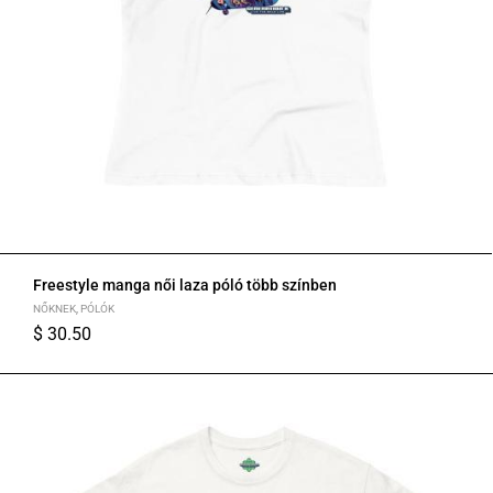
Freestyle manga női laza póló több színben
NŐKNEK
,
PÓLÓK
$
30.50
S
M
L
XL
2XL