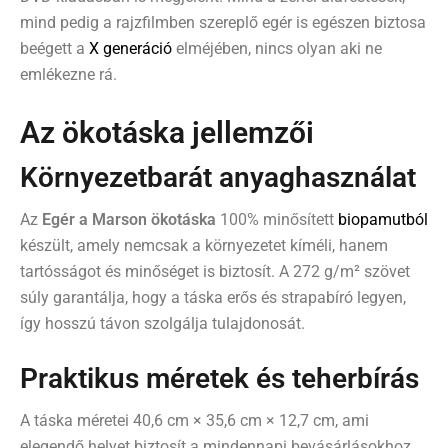
mind pedig a rajzfilmben szereplő egér is egészen biztosa
beégett a
X generáció
elméjében, nincs olyan aki ne
emlékezne rá.
Az ökotáska jellemzői
Környezetbarát anyaghasználat
Az
Egér a Marson ökotáska
100% minősített
biopamutból
készült, amely nemcsak a környezetet kíméli, hanem
tartósságot és minőséget is biztosít. A 272 g/m² szövet
súly garantálja, hogy a táska erős és strapabíró legyen,
így hosszú távon szolgálja tulajdonosát.
Praktikus méretek és teherbírás
A táska méretei 40,6 cm × 35,6 cm × 12,7 cm, ami
elegendő helyet biztosít a mindennapi bevásárlásokhoz,