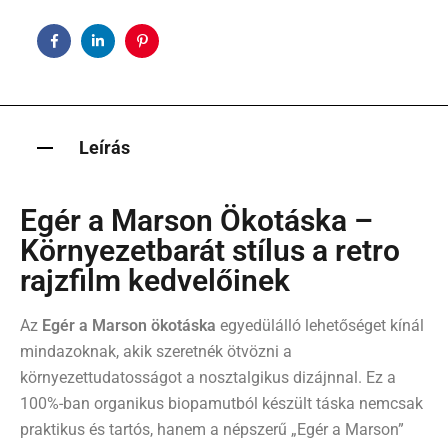
Facebook
Linkedin
Pinterest
Leírás
Egér a Marson Ökotáska –
Környezetbarát stílus a retro
rajzfilm kedvelőinek
Az
Egér a Marson ökotáska
egyedülálló lehetőséget kínál
mindazoknak, akik szeretnék ötvözni a
környezettudatosságot a nosztalgikus dizájnnal. Ez a
100%-ban organikus biopamutból készült táska nemcsak
praktikus és tartós, hanem a népszerű „Egér a Marson”