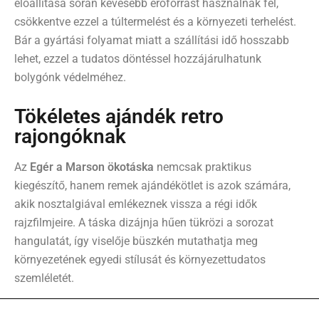
előállítása során kevesebb erőforrást használnak fel,
csökkentve ezzel a túltermelést és a környezeti terhelést.
Bár a gyártási folyamat miatt a szállítási idő hosszabb
lehet, ezzel a tudatos döntéssel hozzájárulhatunk
bolygónk védelméhez.
Tökéletes ajándék retro
rajongóknak
Az
Egér a Marson ökotáska
nemcsak praktikus
kiegészítő, hanem remek ajándékötlet is azok számára,
akik nosztalgiával emlékeznek vissza a régi idők
rajzfilmjeire. A táska dizájnja hűen tükrözi a sorozat
hangulatát, így viselője büszkén mutathatja meg
környezetének egyedi stílusát és környezettudatos
szemléletét.