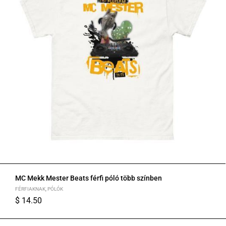
MC Mekk Mester Beats férfi póló több színben
FÉRFIAKNAK
,
PÓLÓK
$
14.50
S
M
L
XL