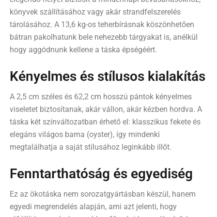
könyvek szállításához vagy akár strandfelszerelés
tárolásához. A 13,6 kg-os teherbírásnak köszönhetően
bátran pakolhatunk bele nehezebb tárgyakat is, anélkül
hogy aggódnunk kellene a táska épségéért.
Kényelmes és stílusos kialakítás
A 2,5 cm széles és 62,2 cm hosszú pántok kényelmes
viseletet biztosítanak, akár vállon, akár kézben hordva. A
táska két színváltozatban érhető el: klasszikus fekete és
elegáns világos barna (oyster), így mindenki
megtalálhatja a saját stílusához leginkább illőt.
Fenntarthatóság és egyediség
Ez az ökotáska nem sorozatgyártásban készül, hanem
egyedi megrendelés alapján, ami azt jelenti, hogy