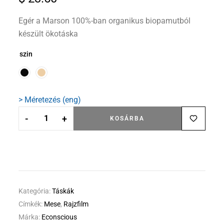
Egér a Marson 100%-ban organikus biopamutból
készült ökotáska
szin
> Méretezés (eng)
-
+
KOSÁRBA
Kategória:
Táskák
Címkék:
Mese
,
Rajzfilm
Márka:
Econscious