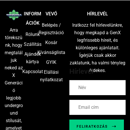
INFORM
VEVŐ
HÍRLEVÉL
ÁCIÓK
Belépés /
Iratkozz fel hírlevelünkre,
Arra
Regisztráció
hogy megkapd a GenX
Rólunk
törekszü
legfrissebb híreit, és
Kosár
Szállítás
nk, hogy
különleges ajánlatait.
Kívánságlista
megtalál
Ajándék
Ígérjük csak akkor
juk
kártya
GYIK
zaklatunk, ha valmi tényleg
neked az
Hírlevél
érdekes.
Kapcsolat
Elállási
X
nyilatkozat
Generáci
ó
legjobb
undergro
und
stílusát,
FELIRATKOZÁS
amelyet